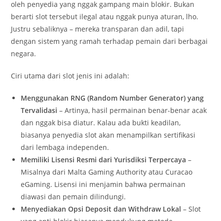
oleh penyedia yang nggak gampang main blokir. Bukan
berarti slot tersebut ilegal atau nggak punya aturan, lho.
Justru sebaliknya – mereka transparan dan adil, tapi
dengan sistem yang ramah terhadap pemain dari berbagai
negara.
Ciri utama dari slot jenis ini adalah:
Menggunakan RNG (Random Number Generator) yang
Tervalidasi
– Artinya, hasil permainan benar-benar acak
dan nggak bisa diatur. Kalau ada bukti keadilan,
biasanya penyedia slot akan menampilkan sertifikasi
dari lembaga independen.
Memiliki Lisensi Resmi dari Yurisdiksi Terpercaya
–
Misalnya dari Malta Gaming Authority atau Curacao
eGaming. Lisensi ini menjamin bahwa permainan
diawasi dan pemain dilindungi.
Menyediakan Opsi Deposit dan Withdraw Lokal
– Slot