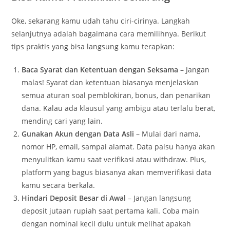
Oke, sekarang kamu udah tahu ciri-cirinya. Langkah
selanjutnya adalah bagaimana cara memilihnya. Berikut
tips praktis yang bisa langsung kamu terapkan:
Baca Syarat dan Ketentuan dengan Seksama
– Jangan
malas! Syarat dan ketentuan biasanya menjelaskan
semua aturan soal pemblokiran, bonus, dan penarikan
dana. Kalau ada klausul yang ambigu atau terlalu berat,
mending cari yang lain.
Gunakan Akun dengan Data Asli
– Mulai dari nama,
nomor HP, email, sampai alamat. Data palsu hanya akan
menyulitkan kamu saat verifikasi atau withdraw. Plus,
platform yang bagus biasanya akan memverifikasi data
kamu secara berkala.
Hindari Deposit Besar di Awal
– Jangan langsung
deposit jutaan rupiah saat pertama kali. Coba main
dengan nominal kecil dulu untuk melihat apakah