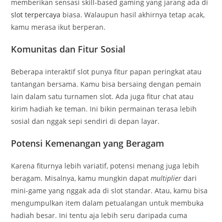
memberikan sensasi skill-based gaming yang jarang ada di
slot terpercaya
biasa. Walaupun hasil akhirnya tetap acak,
kamu merasa ikut berperan.
Komunitas dan Fitur Sosial
Beberapa interaktif slot punya fitur papan peringkat atau
tantangan bersama. Kamu bisa bersaing dengan pemain
lain dalam satu turnamen slot. Ada juga fitur chat atau
kirim hadiah ke teman. Ini bikin permainan terasa lebih
sosial dan nggak sepi sendiri di depan layar.
Potensi Kemenangan yang Beragam
Karena fiturnya lebih variatif, potensi menang juga lebih
beragam. Misalnya, kamu mungkin dapat
multiplier
dari
mini-game yang nggak ada di slot standar. Atau, kamu bisa
mengumpulkan item dalam petualangan untuk membuka
hadiah besar. Ini tentu aja lebih seru daripada cuma