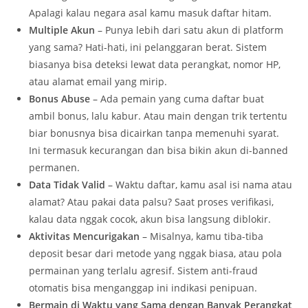
Apalagi kalau negara asal kamu masuk daftar hitam.
Multiple Akun
– Punya lebih dari satu akun di platform
yang sama? Hati-hati, ini pelanggaran berat. Sistem
biasanya bisa deteksi lewat data perangkat, nomor HP,
atau alamat email yang mirip.
Bonus Abuse
– Ada pemain yang cuma daftar buat
ambil bonus, lalu kabur. Atau main dengan trik tertentu
biar bonusnya bisa dicairkan tanpa memenuhi syarat.
Ini termasuk kecurangan dan bisa bikin akun di-banned
permanen.
Data Tidak Valid
– Waktu daftar, kamu asal isi nama atau
alamat? Atau pakai data palsu? Saat proses verifikasi,
kalau data nggak cocok, akun bisa langsung diblokir.
Aktivitas Mencurigakan
– Misalnya, kamu tiba-tiba
deposit besar dari metode yang nggak biasa, atau pola
permainan yang terlalu agresif. Sistem anti-fraud
otomatis bisa menganggap ini indikasi penipuan.
Bermain di Waktu yang Sama dengan Banyak Perangkat