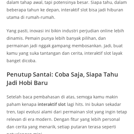
dalam tahap awal, tapi potensinya besar. Siapa tahu, dalam
beberapa tahun ke depan, interaktif slot bisa jadi hiburan
utama di rumah-rumah.
Yang pasti, inovasi ini bikin industri perjudian online lebih
dinamis. Pemain punya lebih banyak pilihan, dan
permainan jadi nggak gampang membosankan. Jadi, buat
kamu yang suka tantangan dan cerita, interaktif slot layak
banget dicoba.
Penutup Santai: Coba Saja, Siapa Tahu
Jadi Hobi Baru
Setelah baca pembahasan di atas, semoga kamu makin
paham kenapa
interaktif slot
lagi hits. Ini bukan sekadar
tren, tapi evolusi alami dari permainan slot yang ingin tetap
relevan di era modern. Dengan fitur yang lebih personal
dan cerita yang menarik, setiap putaran terasa seperti