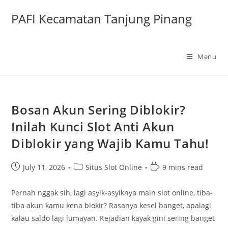
Skip
PAFI Kecamatan Tanjung Pinang
to
content
Menu
Bosan Akun Sering Diblokir?
Inilah Kunci Slot Anti Akun
Diblokir yang Wajib Kamu Tahu!
Post
Post
Reading
July 11, 2026
Situs Slot Online
9 mins read
published:
category:
time:
Pernah nggak sih, lagi asyik-asyiknya main slot online, tiba-
tiba akun kamu kena blokir? Rasanya kesel banget, apalagi
kalau saldo lagi lumayan. Kejadian kayak gini sering banget