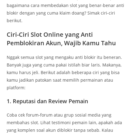
bagaimana cara membedakan slot yang benar-benar anti
blokir dengan yang cuma klaim doang? Simak ciri-ciri
berikut.
Ciri-Ciri Slot Online yang Anti
Pemblokiran Akun, Wajib Kamu Tahu
Nggak semua slot yang mengaku anti blokir itu beneran.
Banyak juga yang cuma pakai istilah biar laris. Makanya,
kamu harus jeli. Berikut adalah beberapa ciri yang bisa
kamu jadikan patokan saat memilih permainan atau
platform:
1. Reputasi dan Review Pemain
Coba cek forum-forum atau grup sosial media yang
membahas slot. Lihat testimoni pemain lain, apakah ada
yang komplen soal akun diblokir tanpa sebab. Kalau