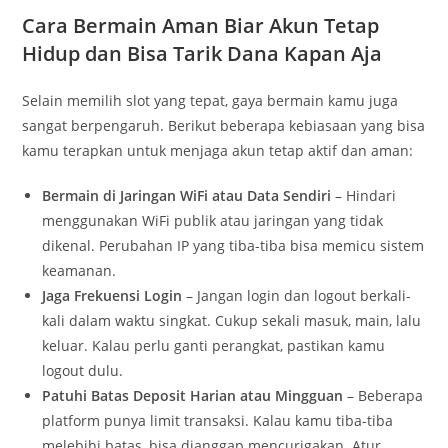
Cara Bermain Aman Biar Akun Tetap
Hidup dan Bisa Tarik Dana Kapan Aja
Selain memilih slot yang tepat, gaya bermain kamu juga
sangat berpengaruh. Berikut beberapa kebiasaan yang bisa
kamu terapkan untuk menjaga akun tetap aktif dan aman:
Bermain di Jaringan WiFi atau Data Sendiri
– Hindari
menggunakan WiFi publik atau jaringan yang tidak
dikenal. Perubahan IP yang tiba-tiba bisa memicu sistem
keamanan.
Jaga Frekuensi Login
– Jangan login dan logout berkali-
kali dalam waktu singkat. Cukup sekali masuk, main, lalu
keluar. Kalau perlu ganti perangkat, pastikan kamu
logout dulu.
Patuhi Batas Deposit Harian atau Mingguan
– Beberapa
platform punya limit transaksi. Kalau kamu tiba-tiba
melebihi batas, bisa dianggap mencurigakan. Atur