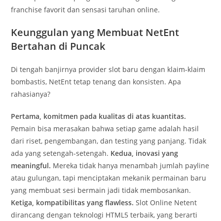
franchise favorit dan sensasi taruhan online.
Keunggulan yang Membuat NetEnt
Bertahan di Puncak
Di tengah banjirnya provider slot baru dengan klaim-klaim
bombastis, NetEnt tetap tenang dan konsisten. Apa
rahasianya?
Pertama, komitmen pada kualitas di atas kuantitas.
Pemain bisa merasakan bahwa setiap game adalah hasil
dari riset, pengembangan, dan testing yang panjang. Tidak
ada yang setengah-setengah.
Kedua, inovasi yang
meaningful.
Mereka tidak hanya menambah jumlah payline
atau gulungan, tapi menciptakan mekanik permainan baru
yang membuat sesi bermain jadi tidak membosankan.
Ketiga, kompatibilitas yang flawless.
Slot Online Netent
dirancang dengan teknologi HTML5 terbaik, yang berarti