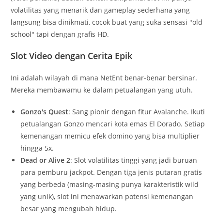
volatilitas yang menarik dan gameplay sederhana yang
langsung bisa dinikmati, cocok buat yang suka sensasi "old
school" tapi dengan grafis HD.
Slot Video dengan Cerita Epik
Ini adalah wilayah di mana NetEnt benar-benar bersinar.
Mereka membawamu ke dalam petualangan yang utuh.
Gonzo's Quest
: Sang pionir dengan fitur Avalanche. Ikuti
petualangan Gonzo mencari kota emas El Dorado. Setiap
kemenangan memicu efek domino yang bisa multiplier
hingga 5x.
Dead or Alive 2
: Slot volatilitas tinggi yang jadi buruan
para pemburu jackpot. Dengan tiga jenis putaran gratis
yang berbeda (masing-masing punya karakteristik wild
yang unik), slot ini menawarkan potensi kemenangan
besar yang mengubah hidup.