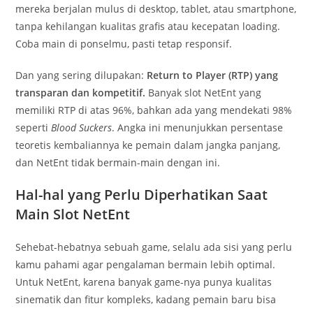
mereka berjalan mulus di desktop, tablet, atau smartphone,
tanpa kehilangan kualitas grafis atau kecepatan loading.
Coba main di ponselmu, pasti tetap responsif.
Dan yang sering dilupakan:
Return to Player (RTP) yang
transparan dan kompetitif.
Banyak slot NetEnt yang
memiliki RTP di atas 96%, bahkan ada yang mendekati 98%
seperti
Blood Suckers
. Angka ini menunjukkan persentase
teoretis kembaliannya ke pemain dalam jangka panjang,
dan NetEnt tidak bermain-main dengan ini.
Hal-hal yang Perlu Diperhatikan Saat
Main Slot NetEnt
Sehebat-hebatnya sebuah game, selalu ada sisi yang perlu
kamu pahami agar pengalaman bermain lebih optimal.
Untuk NetEnt, karena banyak game-nya punya kualitas
sinematik dan fitur kompleks, kadang pemain baru bisa