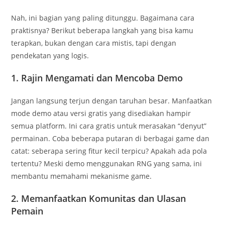
Nah, ini bagian yang paling ditunggu. Bagaimana cara
praktisnya? Berikut beberapa langkah yang bisa kamu
terapkan, bukan dengan cara mistis, tapi dengan
pendekatan yang logis.
1. Rajin Mengamati dan Mencoba Demo
Jangan langsung terjun dengan taruhan besar. Manfaatkan
mode demo atau versi gratis yang disediakan hampir
semua platform. Ini cara gratis untuk merasakan “denyut”
permainan. Coba beberapa putaran di berbagai game dan
catat: seberapa sering fitur kecil terpicu? Apakah ada pola
tertentu? Meski demo menggunakan RNG yang sama, ini
membantu memahami mekanisme game.
2. Memanfaatkan Komunitas dan Ulasan
Pemain