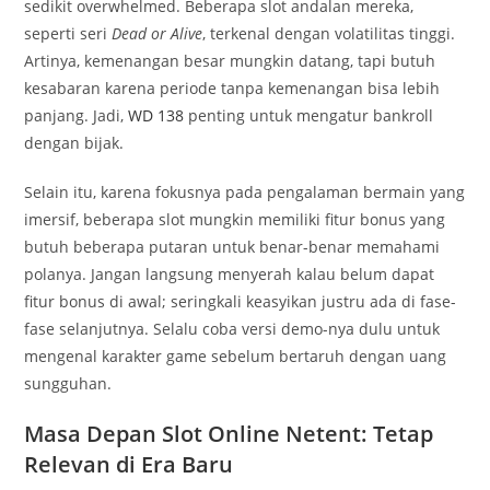
sedikit overwhelmed. Beberapa slot andalan mereka,
seperti seri
Dead or Alive
, terkenal dengan volatilitas tinggi.
Artinya, kemenangan besar mungkin datang, tapi butuh
kesabaran karena periode tanpa kemenangan bisa lebih
panjang. Jadi,
WD 138
penting untuk mengatur bankroll
dengan bijak.
Selain itu, karena fokusnya pada pengalaman bermain yang
imersif, beberapa slot mungkin memiliki fitur bonus yang
butuh beberapa putaran untuk benar-benar memahami
polanya. Jangan langsung menyerah kalau belum dapat
fitur bonus di awal; seringkali keasyikan justru ada di fase-
fase selanjutnya. Selalu coba versi demo-nya dulu untuk
mengenal karakter game sebelum bertaruh dengan uang
sungguhan.
Masa Depan Slot Online Netent: Tetap
Relevan di Era Baru