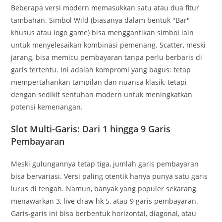
Beberapa versi modern memasukkan satu atau dua fitur
tambahan. Simbol Wild (biasanya dalam bentuk "Bar"
khusus atau logo game) bisa menggantikan simbol lain
untuk menyelesaikan kombinasi pemenang. Scatter, meski
jarang, bisa memicu pembayaran tanpa perlu berbaris di
garis tertentu. Ini adalah kompromi yang bagus: tetap
mempertahankan tampilan dan nuansa klasik, tetapi
dengan sedikit sentuhan modern untuk meningkatkan
potensi kemenangan.
Slot Multi-Garis: Dari 1 hingga 9 Garis
Pembayaran
Meski gulungannya tetap tiga, jumlah garis pembayaran
bisa bervariasi. Versi paling otentik hanya punya satu garis
lurus di tengah. Namun, banyak yang populer sekarang
menawarkan 3,
live draw hk
5, atau 9 garis pembayaran.
Garis-garis ini bisa berbentuk horizontal, diagonal, atau