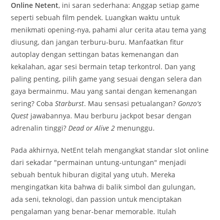
Online Netent
, ini saran sederhana: Anggap setiap game
seperti sebuah film pendek. Luangkan waktu untuk
menikmati opening-nya, pahami alur cerita atau tema yang
diusung, dan jangan terburu-buru. Manfaatkan fitur
autoplay dengan settingan batas kemenangan dan
kekalahan, agar sesi bermain tetap terkontrol. Dan yang
paling penting, pilih game yang sesuai dengan selera dan
gaya bermainmu. Mau yang santai dengan kemenangan
sering? Coba
Starburst
. Mau sensasi petualangan?
Gonzo's
Quest
jawabannya. Mau berburu jackpot besar dengan
adrenalin tinggi?
Dead or Alive 2
menunggu.
Pada akhirnya, NetEnt telah mengangkat standar slot online
dari sekadar "permainan untung-untungan" menjadi
sebuah bentuk hiburan digital yang utuh. Mereka
mengingatkan kita bahwa di balik simbol dan gulungan,
ada seni, teknologi, dan passion untuk menciptakan
pengalaman yang benar-benar memorable. Itulah