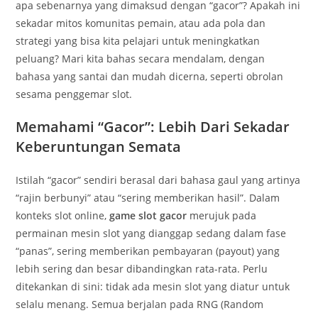
apa sebenarnya yang dimaksud dengan “gacor”? Apakah ini
sekadar mitos komunitas pemain, atau ada pola dan
strategi yang bisa kita pelajari untuk meningkatkan
peluang? Mari kita bahas secara mendalam, dengan
bahasa yang santai dan mudah dicerna, seperti obrolan
sesama penggemar slot.
Memahami “Gacor”: Lebih Dari Sekadar
Keberuntungan Semata
Istilah “gacor” sendiri berasal dari bahasa gaul yang artinya
“rajin berbunyi” atau “sering memberikan hasil”. Dalam
konteks slot online,
game slot gacor
merujuk pada
permainan mesin slot yang dianggap sedang dalam fase
“panas”, sering memberikan pembayaran (payout) yang
lebih sering dan besar dibandingkan rata-rata. Perlu
ditekankan di sini: tidak ada mesin slot yang diatur untuk
selalu menang. Semua berjalan pada RNG (Random