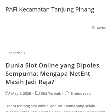
Skip
PAFI Kecamatan Tanjung Pinang
to
content
Menu
Slot Terbaik
Dunia Slot Online yang Dipoles
Sempurna: Mengapa NetEnt
Masih Jadi Raja?
Post
Post
Reading
May 1, 2026
Slot Terbaik
6 mins read
published:
category:
time:
Bicara tentang slot online, ada satu nama yang selalu