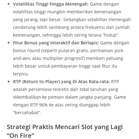
Volatilitas Tinggi hingga Menengah:
Game dengan
volatilitas tinggi mungkin memberikan kemenangan
yang jarang, tapi besar. Sedangkan volatilitas menengah
cenderung lebih seimbang antara frekuensi dan jumlah
kemenangan, sehingga lebih sering terasa “hidup”.
Fitur Bonus yang Interaktif dan Berlapis:
Game dengan
bonus round (seperti putaran gratis, permainan pick-
and-win, atau multiplier progresif) memberi peluang
lebih besar untuk pembayaran tinggi saat fitur itu
terpicu.
RTP (Return to Player) yang Di Atas Rata-rata:
RTP
adalah persentase teoretis dari total taruhan yang
dikembalikan ke pemain dalam jangka panjang. Game
dengan RTP 96% ke atas sering dianggap lebih
“bersahabat”.
Strategi Praktis Mencari Slot yang Lagi
“On Fire”