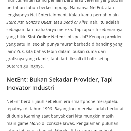
muncul, entah kamu pemain baru atau veteran yang sudah
bertahun-tahun berkecimpung. Namanya NetEnt, atau
lengkapnya Net Entertainment. Kalau kamu pernah main
Starburst
,
Gonzo's Quest
, atau
Dead or Alive
, nah, itu adalah
sebagian dari mahakarya mereka. Tapi apa sih sebenarnya
yang bikin
Slot Online Netent
ini spesial? Kenapa provider
yang satu ini seolah punya "aura" berbeda dibanding yang
lain? Yuk, kita bahas lebih dalam, bukan cuma dari
grafisnya yang ciamik, tapi dari filosofi di balik setiap
putaran gulingnya.
NetEnt: Bukan Sekadar Provider, Tapi
Inovator Industri
NetEnt berdiri jauh sebelum era smartphone merajalela,
tepatnya di tahun 1996. Bayangkan, mereka sudah berkutat
di dunia iGaming saat banyak dari kita mungkin masih
main game
Mario
di console lawas. Pengalaman puluhan
tahun ini terasa banget. Mereka tidak cuma membuat