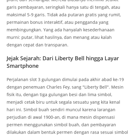
garis pembayaran, seringkali hanya satu di tengah, atau
maksimal 5-9 garis. Tidak ada putaran gratis yang rumit,
permainan bonus interaktif, atau pengganda yang
membingungkan. Yang ada hanyalah kesederhanaan
murni: putar, lihat hasilnya, dan menang atau kalah
dengan cepat dan transparan.
Jejak Sejarah: Dari Liberty Bell hingga Layar
Smartphone
Perjalanan slot 3 gulungan dimulai pada akhir abad ke-19
dengan penemuan Charles Fey, sang "Liberty Bell". Mesin
fisik itu, dengan tiga gulungan besi dan lima simbol,
menjadi cetak biru untuk segala sesuatu yang kita kenal
hari ini. Simbol buah sendiri muncul karena larangan
perjudian di awal 1900-an, di mana mesin dispensasi
permen menggunakan simbol buah, dan pembayaran
dilakukan dalam bentuk permen dengan rasa sesuai simbol