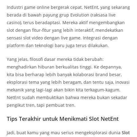
Industri game online bergerak cepat. NetEnt, yang sekarang
berada di bawah payung grup Evolution (raksasa live
casino), terus beradaptasi. Mereka aktif mengembangkan
slot dengan fitur-fitur yang lebih interaktif, mendekatkan
sensasi slot video dengan live game. Integrasi dengan
platform dan teknologi baru juga terus dilakukan.
Yang jelas, filosofi dasar mereka tidak berubah:
menghadirkan hiburan berkualitas tinggi. Ke depannya,
kita bisa berharap lebih banyak kolaborasi brand besar,
eksplorasi tema yang lebih beragam, dan tentu saja, inovasi
mekanik yang lagi-lagi akan bikin kita terkagum-kagum.
NetEnt sudah membuktikan bahwa mereka bukan sekadar
pengikut tren, tapi pembuat tren.
Tips Terakhir untuk Menikmati Slot NetEnt
Jadi, buat kamu yang mau serius mengeksplorasi dunia
Slot