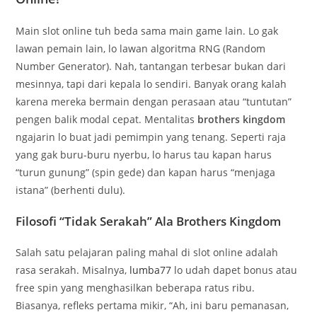
Main slot online tuh beda sama main game lain. Lo gak
lawan pemain lain, lo lawan algoritma RNG (Random
Number Generator). Nah, tantangan terbesar bukan dari
mesinnya, tapi dari kepala lo sendiri. Banyak orang kalah
karena mereka bermain dengan perasaan atau “tuntutan”
pengen balik modal cepat. Mentalitas
brothers kingdom
ngajarin lo buat jadi pemimpin yang tenang. Seperti raja
yang gak buru-buru nyerbu, lo harus tau kapan harus
“turun gunung” (spin gede) dan kapan harus “menjaga
istana” (berhenti dulu).
Filosofi “Tidak Serakah” Ala Brothers Kingdom
Salah satu pelajaran paling mahal di slot online adalah
rasa serakah. Misalnya,
lumba77
lo udah dapet bonus atau
free spin yang menghasilkan beberapa ratus ribu.
Biasanya, refleks pertama mikir, “Ah, ini baru pemanasan,