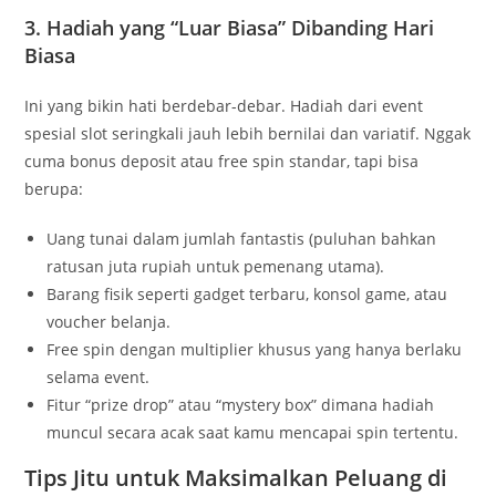
3. Hadiah yang “Luar Biasa” Dibanding Hari
Biasa
Ini yang bikin hati berdebar-debar. Hadiah dari event
spesial slot seringkali jauh lebih bernilai dan variatif. Nggak
cuma bonus deposit atau free spin standar, tapi bisa
berupa:
Uang tunai dalam jumlah fantastis (puluhan bahkan
ratusan juta rupiah untuk pemenang utama).
Barang fisik seperti gadget terbaru, konsol game, atau
voucher belanja.
Free spin dengan multiplier khusus yang hanya berlaku
selama event.
Fitur “prize drop” atau “mystery box” dimana hadiah
muncul secara acak saat kamu mencapai spin tertentu.
Tips Jitu untuk Maksimalkan Peluang di