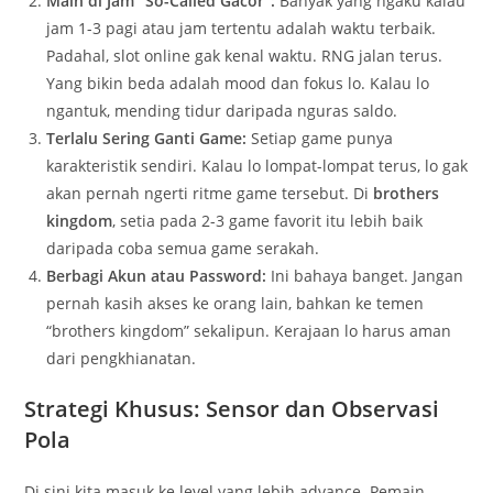
Main di Jam “So-Called Gacor”:
Banyak yang ngaku kalau
jam 1-3 pagi atau jam tertentu adalah waktu terbaik.
Padahal, slot online gak kenal waktu. RNG jalan terus.
Yang bikin beda adalah mood dan fokus lo. Kalau lo
ngantuk, mending tidur daripada nguras saldo.
Terlalu Sering Ganti Game:
Setiap game punya
karakteristik sendiri. Kalau lo lompat-lompat terus, lo gak
akan pernah ngerti ritme game tersebut. Di
brothers
kingdom
, setia pada 2-3 game favorit itu lebih baik
daripada coba semua game serakah.
Berbagi Akun atau Password:
Ini bahaya banget. Jangan
pernah kasih akses ke orang lain, bahkan ke temen
“brothers kingdom” sekalipun. Kerajaan lo harus aman
dari pengkhianatan.
Strategi Khusus: Sensor dan Observasi
Pola
Di sini kita masuk ke level yang lebih advance. Pemain