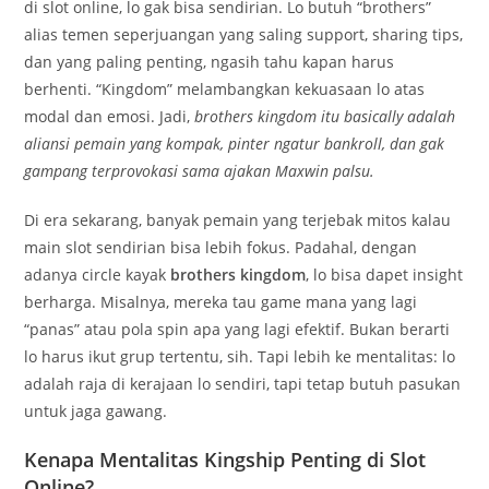
di slot online, lo gak bisa sendirian. Lo butuh “brothers”
alias temen seperjuangan yang saling support, sharing tips,
dan yang paling penting, ngasih tahu kapan harus
berhenti. “Kingdom” melambangkan kekuasaan lo atas
modal dan emosi. Jadi,
brothers kingdom itu basically adalah
aliansi pemain yang kompak, pinter ngatur bankroll, dan gak
gampang terprovokasi sama ajakan Maxwin palsu.
Di era sekarang, banyak pemain yang terjebak mitos kalau
main slot sendirian bisa lebih fokus. Padahal, dengan
adanya circle kayak
brothers kingdom
, lo bisa dapet insight
berharga. Misalnya, mereka tau game mana yang lagi
“panas” atau pola spin apa yang lagi efektif. Bukan berarti
lo harus ikut grup tertentu, sih. Tapi lebih ke mentalitas: lo
adalah raja di kerajaan lo sendiri, tapi tetap butuh pasukan
untuk jaga gawang.
Kenapa Mentalitas Kingship Penting di Slot
Online?