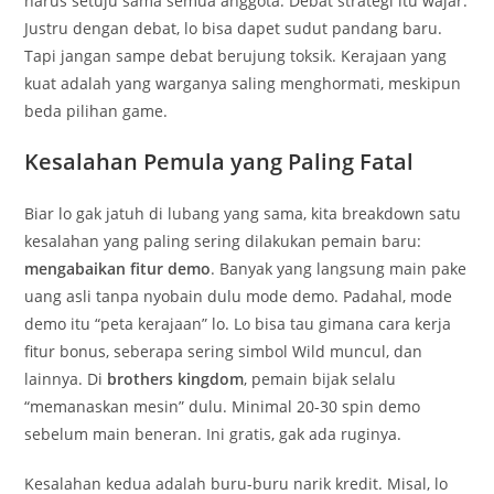
harus setuju sama semua anggota. Debat strategi itu wajar.
Justru dengan debat, lo bisa dapet sudut pandang baru.
Tapi jangan sampe debat berujung toksik. Kerajaan yang
kuat adalah yang warganya saling menghormati, meskipun
beda pilihan game.
Kesalahan Pemula yang Paling Fatal
Biar lo gak jatuh di lubang yang sama, kita breakdown satu
kesalahan yang paling sering dilakukan pemain baru:
mengabaikan fitur demo
. Banyak yang langsung main pake
uang asli tanpa nyobain dulu mode demo. Padahal, mode
demo itu “peta kerajaan” lo. Lo bisa tau gimana cara kerja
fitur bonus, seberapa sering simbol Wild muncul, dan
lainnya. Di
brothers kingdom
, pemain bijak selalu
“memanaskan mesin” dulu. Minimal 20-30 spin demo
sebelum main beneran. Ini gratis, gak ada ruginya.
Kesalahan kedua adalah buru-buru narik kredit. Misal, lo