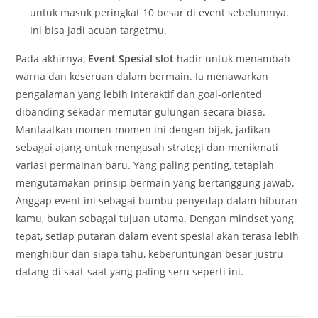
untuk masuk peringkat 10 besar di event sebelumnya.
Ini bisa jadi acuan targetmu.
Pada akhirnya,
Event Spesial slot
hadir untuk menambah
warna dan keseruan dalam bermain. Ia menawarkan
pengalaman yang lebih interaktif dan goal-oriented
dibanding sekadar memutar gulungan secara biasa.
Manfaatkan momen-momen ini dengan bijak, jadikan
sebagai ajang untuk mengasah strategi dan menikmati
variasi permainan baru. Yang paling penting, tetaplah
mengutamakan prinsip bermain yang bertanggung jawab.
Anggap event ini sebagai bumbu penyedap dalam hiburan
kamu, bukan sebagai tujuan utama. Dengan mindset yang
tepat, setiap putaran dalam event spesial akan terasa lebih
menghibur dan siapa tahu, keberuntungan besar justru
datang di saat-saat yang paling seru seperti ini.