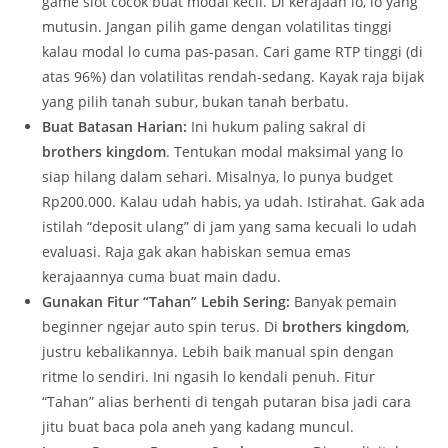
game slot cocok buat modal kecil. Di kerajaan lo, lo yang
mutusin. Jangan pilih game dengan volatilitas tinggi
kalau modal lo cuma pas-pasan. Cari game RTP tinggi (di
atas 96%) dan volatilitas rendah-sedang. Kayak raja bijak
yang pilih tanah subur, bukan tanah berbatu.
Buat Batasan Harian:
Ini hukum paling sakral di
brothers kingdom
. Tentukan modal maksimal yang lo
siap hilang dalam sehari. Misalnya, lo punya budget
Rp200.000. Kalau udah habis, ya udah. Istirahat. Gak ada
istilah “deposit ulang” di jam yang sama kecuali lo udah
evaluasi. Raja gak akan habiskan semua emas
kerajaannya cuma buat main dadu.
Gunakan Fitur “Tahan” Lebih Sering:
Banyak pemain
beginner ngejar auto spin terus. Di
brothers kingdom
,
justru kebalikannya. Lebih baik manual spin dengan
ritme lo sendiri. Ini ngasih lo kendali penuh. Fitur
“Tahan” alias berhenti di tengah putaran bisa jadi cara
jitu buat baca pola aneh yang kadang muncul.