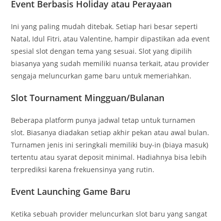
Event Berbasis Holiday atau Perayaan
Ini yang paling mudah ditebak. Setiap hari besar seperti
Natal, Idul Fitri, atau Valentine, hampir dipastikan ada event
spesial slot dengan tema yang sesuai. Slot yang dipilih
biasanya yang sudah memiliki nuansa terkait, atau provider
sengaja meluncurkan game baru untuk memeriahkan.
Slot Tournament Mingguan/Bulanan
Beberapa platform punya jadwal tetap untuk turnamen
slot. Biasanya diadakan setiap akhir pekan atau awal bulan.
Turnamen jenis ini seringkali memiliki buy-in (biaya masuk)
tertentu atau syarat deposit minimal. Hadiahnya bisa lebih
terprediksi karena frekuensinya yang rutin.
Event Launching Game Baru
Ketika sebuah provider meluncurkan slot baru yang sangat