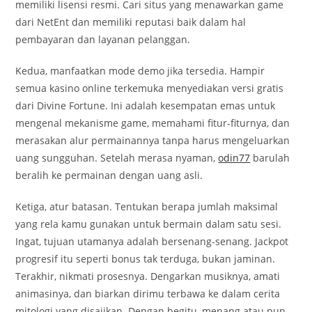
memiliki lisensi resmi. Cari situs yang menawarkan game
dari NetEnt dan memiliki reputasi baik dalam hal
pembayaran dan layanan pelanggan.
Kedua, manfaatkan mode demo jika tersedia. Hampir
semua kasino online terkemuka menyediakan versi gratis
dari Divine Fortune. Ini adalah kesempatan emas untuk
mengenal mekanisme game, memahami fitur-fiturnya, dan
merasakan alur permainannya tanpa harus mengeluarkan
uang sungguhan. Setelah merasa nyaman,
odin77
barulah
beralih ke permainan dengan uang asli.
Ketiga, atur batasan. Tentukan berapa jumlah maksimal
yang rela kamu gunakan untuk bermain dalam satu sesi.
Ingat, tujuan utamanya adalah bersenang-senang. Jackpot
progresif itu seperti bonus tak terduga, bukan jaminan.
Terakhir, nikmati prosesnya. Dengarkan musiknya, amati
animasinya, dan biarkan dirimu terbawa ke dalam cerita
mitologi yang disajikan. Dengan begitu, menang atau pun