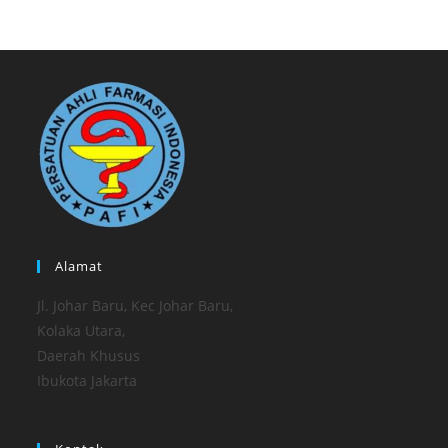
Alamat
Jl. Johar Baru, Kec Johar Baru,
Kolaka Utara,
Daerah Khusus
Ibukota Jakarta