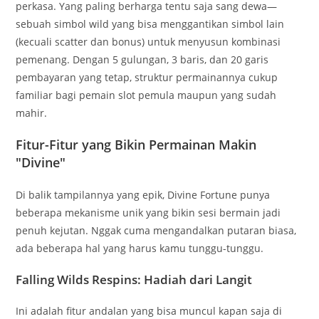
perkasa. Yang paling berharga tentu saja sang dewa—
sebuah simbol wild yang bisa menggantikan simbol lain
(kecuali scatter dan bonus) untuk menyusun kombinasi
pemenang. Dengan 5 gulungan, 3 baris, dan 20 garis
pembayaran yang tetap, struktur permainannya cukup
familiar bagi pemain slot pemula maupun yang sudah
mahir.
Fitur-Fitur yang Bikin Permainan Makin
"Divine"
Di balik tampilannya yang epik, Divine Fortune punya
beberapa mekanisme unik yang bikin sesi bermain jadi
penuh kejutan. Nggak cuma mengandalkan putaran biasa,
ada beberapa hal yang harus kamu tunggu-tunggu.
Falling Wilds Respins: Hadiah dari Langit
Ini adalah fitur andalan yang bisa muncul kapan saja di