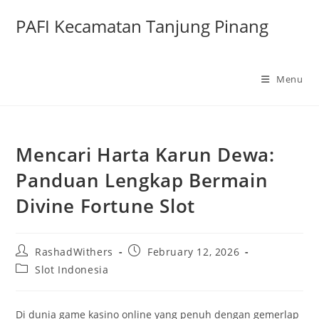
Skip
PAFI Kecamatan Tanjung Pinang
to
content
Menu
Mencari Harta Karun Dewa:
Panduan Lengkap Bermain
Divine Fortune Slot
Post
Post
RashadWithers
February 12, 2026
author:
published:
Post
Slot Indonesia
category:
Di dunia game kasino online yang penuh dengan gemerlap