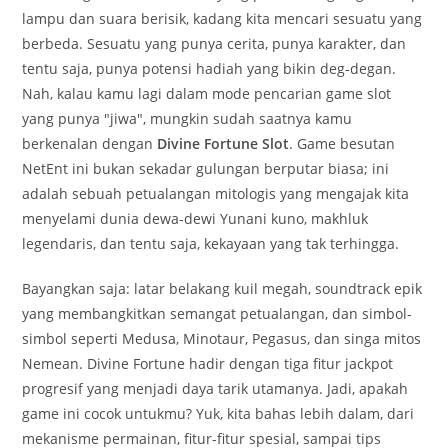
lampu dan suara berisik, kadang kita mencari sesuatu yang
berbeda. Sesuatu yang punya cerita, punya karakter, dan
tentu saja, punya potensi hadiah yang bikin deg-degan.
Nah, kalau kamu lagi dalam mode pencarian game slot
yang punya "jiwa", mungkin sudah saatnya kamu
berkenalan dengan
Divine Fortune Slot
. Game besutan
NetEnt ini bukan sekadar gulungan berputar biasa; ini
adalah sebuah petualangan mitologis yang mengajak kita
menyelami dunia dewa-dewi Yunani kuno, makhluk
legendaris, dan tentu saja, kekayaan yang tak terhingga.
Bayangkan saja: latar belakang kuil megah, soundtrack epik
yang membangkitkan semangat petualangan, dan simbol-
simbol seperti Medusa, Minotaur, Pegasus, dan singa mitos
Nemean. Divine Fortune hadir dengan tiga fitur jackpot
progresif yang menjadi daya tarik utamanya. Jadi, apakah
game ini cocok untukmu? Yuk, kita bahas lebih dalam, dari
mekanisme permainan, fitur-fitur spesial, sampai tips