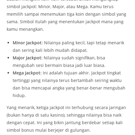
simbol jackpot: Minor, Major, atau Mega. Kamu terus
memilih sampai menemukan tiga koin dengan simbol yang
sama. Simbol itulah yang menentukan jackpot mana yang
kamu menangkan.
Minor Jackpot:
Nilainya paling kecil, tapi tetap menarik
dan sering kali lebih mudah didapat.
Major Jackpot:
Nilainya sudah signifikan, bisa
mengubah sesi bermain biasa jadi luar biasa.
Mega Jackpot:
Ini adalah tujuan akhir. Jackpot tingkat
tertinggi yang nilainya terus bertambah seiring waktu
dan bisa mencapai angka yang benar-benar mengubah
hidup.
Yang menarik, ketiga jackpot ini terhubung secara jaringan
(bukan hanya di satu kasino), sehingga nilainya bisa naik
dengan cepat. Ini yang bikin jantung berdebar setiap kali
simbol bonus mulai berjejer di gulungan.