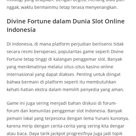
nggak, waktu bermainmu tetap terasa menyenangkan.
Divine Fortune dalam Dunia Slot Online
Indonesia
Di Indonesia, di mana platform perjudian berlisensi tidak
secara resmi beroperasi, popularitas game seperti Divine
Fortune tetap tinggi di kalangan penggemar slot. Banyak
yang menikmatinya melalui situs-situs kasino online
internasional yang dapat diakses. Penting untuk diingat
bahwa bermain di platform seperti itu membutuhkan
kehati-hatian ekstra dalam memilih penyedia yang aman.
Game ini juga sering menjadi bahan diskusi di forum-
forum dan komunitas penggemar slot Indonesia. Banyak
pemain lokal yang terpesona dengan tema Yunani kunonya,
karena mirip dengan cerita-cerita yang sering kita dengar
atau baca. Daya tarik jackpot progresifnya juga jadi topik