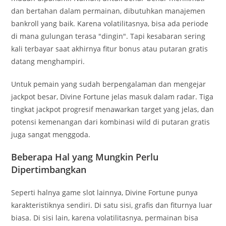
dan bertahan dalam permainan, dibutuhkan manajemen
bankroll yang baik. Karena volatilitasnya, bisa ada periode
di mana gulungan terasa "dingin". Tapi kesabaran sering
kali terbayar saat akhirnya fitur bonus atau putaran gratis
datang menghampiri.
Untuk pemain yang sudah berpengalaman dan mengejar
jackpot besar, Divine Fortune jelas masuk dalam radar. Tiga
tingkat jackpot progresif menawarkan target yang jelas, dan
potensi kemenangan dari kombinasi wild di putaran gratis
juga sangat menggoda.
Beberapa Hal yang Mungkin Perlu
Dipertimbangkan
Seperti halnya game slot lainnya, Divine Fortune punya
karakteristiknya sendiri. Di satu sisi, grafis dan fiturnya luar
biasa. Di sisi lain, karena volatilitasnya, permainan bisa