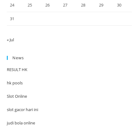
24
25
26
27
28
29
30
31
« Jul
News
RESULT HK
hk pools
Slot Online
slot gacor hari ini
judi bola online