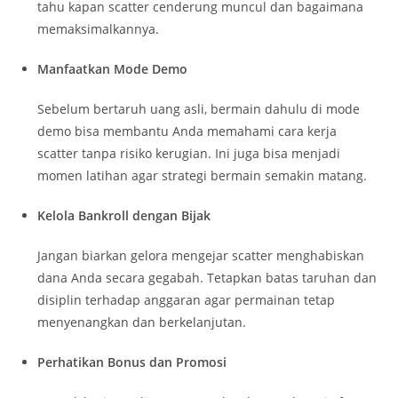
tahu kapan scatter cenderung muncul dan bagaimana
memaksimalkannya.
Manfaatkan Mode Demo
Sebelum bertaruh uang asli, bermain dahulu di mode
demo bisa membantu Anda memahami cara kerja
scatter tanpa risiko kerugian. Ini juga bisa menjadi
momen latihan agar strategi bermain semakin matang.
Kelola Bankroll dengan Bijak
Jangan biarkan gelora mengejar scatter menghabiskan
dana Anda secara gegabah. Tetapkan batas taruhan dan
disiplin terhadap anggaran agar permainan tetap
menyenangkan dan berkelanjutan.
Perhatikan Bonus dan Promosi