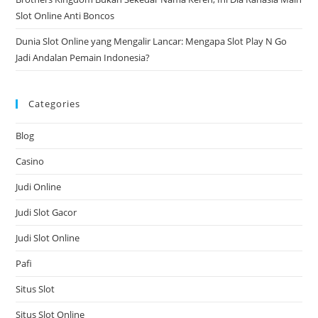
Slot Online Anti Boncos
Dunia Slot Online yang Mengalir Lancar: Mengapa Slot Play N Go
Jadi Andalan Pemain Indonesia?
Categories
Blog
Casino
Judi Online
Judi Slot Gacor
Judi Slot Online
Pafi
Situs Slot
Situs Slot Online