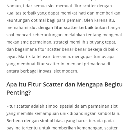
Namun, tidak semua slot memuat fitur scatter dengan
kualitas terbaik yang dapat memikat hati dan memberikan
keuntungan optimal bagi para pemain. Oleh karena itu,
memahami
slot dengan fitur scatter terbaik
bukan hanya
soal mencari keberuntungan, melainkan tentang mengenal
mekanisme permainan, strategi memilih slot yang tepat,
dan bagaimana fitur scatter benar-benar bekerja di balik
layar. Mari kita telusuri bersama, mengupas tuntas apa
yang membuat fitur scatter ini menjadi primadona di
antara berbagai inovasi slot modern.
Apa Itu Fitur Scatter dan Mengapa Begitu
Penting?
Fitur scatter adalah simbol spesial dalam permainan slot
yang memiliki kemampuan unik dibandingkan simbol lain.
Berbeda dengan simbol biasa yang harus berada pada
payline tertentu untuk memberikan kemenangan, scatter