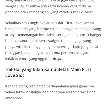
yang muncul saat fitur bonus aktif juga biasanya dibuat
sangat cute, misalnya ada kartu ucapan yang terbuka
perlahan atau kembang api yang meletus kecil di layar.
Volatilitas atau tingkat volatilitas dari
First Love Slot
ini
beragam. Ada yang bertipe rendah hingga menengah, yang
artinya kemenangan kecil lebih sering datang, cocok banget
buat suasana santai bernostalgia. Tapi ada juga yang
punya volatilitas tinggi dengan potensi jackpot yang besar,
menggambarkan bagaimana cinta pertama bisa jadi
ledakan emosi yang nggak terduga.
Hal-Hal yang Bikin Kamu Betah Main First
Love Slot
Kenapa orang bisa betah berlama-lama main game ini?
Selain faktor nostalgia, ada beberapa alasan praktis dan
emosional: