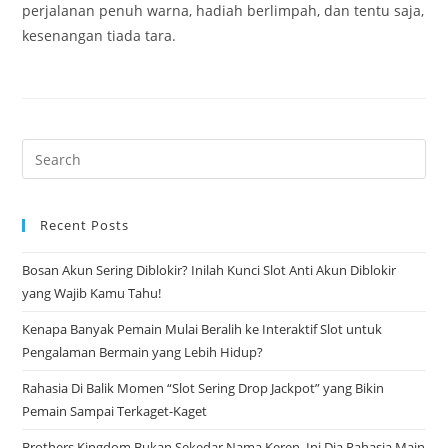
perjalanan penuh warna, hadiah berlimpah, dan tentu saja,
kesenangan tiada tara.
Pre
Es
to
Recent Posts
clo
the
Bosan Akun Sering Diblokir? Inilah Kunci Slot Anti Akun Diblokir
sea
yang Wajib Kamu Tahu!
pan
Kenapa Banyak Pemain Mulai Beralih ke Interaktif Slot untuk
Pengalaman Bermain yang Lebih Hidup?
Rahasia Di Balik Momen “Slot Sering Drop Jackpot” yang Bikin
Pemain Sampai Terkaget-Kaget
Brothers Kingdom Bukan Sekedar Nama Keren, Ini Dia Rahasia Main