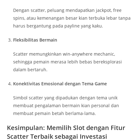
Dengan scatter, peluang mendapatkan jackpot, free
spins, atau kemenangan besar kian terbuka lebar tanpa
harus bergantung pada payline yang kaku.
Fleksibilitas Bermain
Scatter memungkinkan win-anywhere mechanic,
sehingga pemain merasa lebih bebas bereksplorasi
dalam bertaruh.
Konektivitas Emosional dengan Tema Game
Simbol scatter yang dipadukan dengan tema unik
membuat pengalaman bermain kian personal dan
membuat pemain betah berlama-lama.
Kesimpulan: Memilih Slot dengan Fitur
Scatter Terbaik sebagai Investasi