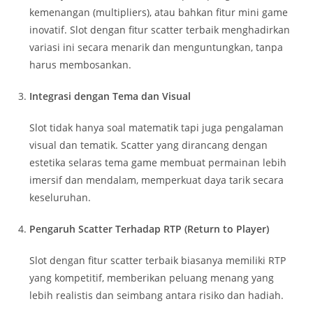
kemenangan (multipliers), atau bahkan fitur mini game
inovatif. Slot dengan fitur scatter terbaik menghadirkan
variasi ini secara menarik dan menguntungkan, tanpa
harus membosankan.
Integrasi dengan Tema dan Visual
Slot tidak hanya soal matematik tapi juga pengalaman
visual dan tematik. Scatter yang dirancang dengan
estetika selaras tema game membuat permainan lebih
imersif dan mendalam, memperkuat daya tarik secara
keseluruhan.
Pengaruh Scatter Terhadap RTP (Return to Player)
Slot dengan fitur scatter terbaik biasanya memiliki RTP
yang kompetitif, memberikan peluang menang yang
lebih realistis dan seimbang antara risiko dan hadiah.