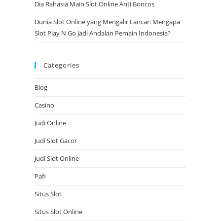
Dia Rahasia Main Slot Online Anti Boncos
Dunia Slot Online yang Mengalir Lancar: Mengapa
Slot Play N Go Jadi Andalan Pemain Indonesia?
Categories
Blog
Casino
Judi Online
Judi Slot Gacor
Judi Slot Online
Pafi
Situs Slot
Situs Slot Online