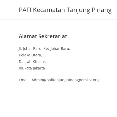
Skip
PAFI Kecamatan Tanjung Pinang
to
content
Alamat Sekretariat
Jl. Johar Baru, Kec Johar Baru,
Kolaka Utara,
Daerah Khusus
Ibukota Jakarta
Email :
Admin@pafitanjungpinangpemkot.org