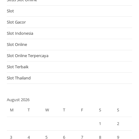
Slot
Slot Gacor
Slot Indonesia
Slot Online
Slot Online Terpercaya
Slot Terbaik
Slot Thailand
August 2026
M
T
W
T
F
S
S
1
2
3
4
5
6
7
8
9