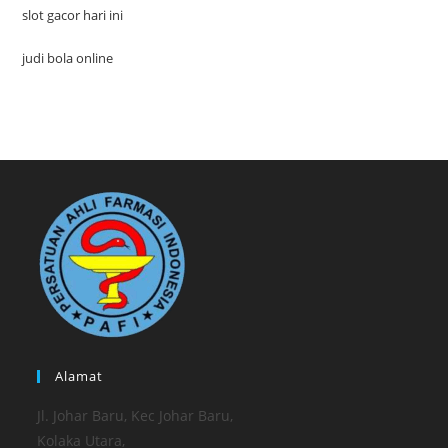
slot gacor hari ini
judi bola online
Alamat
Jl. Johar Baru, Kec Johar Baru,
Kolaka Utara,