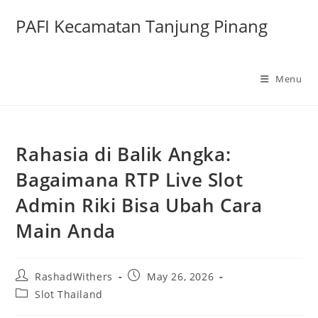
Skip
PAFI Kecamatan Tanjung Pinang
to
content
Menu
Rahasia di Balik Angka:
Bagaimana RTP Live Slot
Admin Riki Bisa Ubah Cara
Main Anda
Post
Post
RashadWithers
May 26, 2026
author:
published:
Post
Slot Thailand
category: