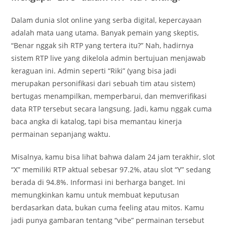
Dalam dunia slot online yang serba digital, kepercayaan
adalah mata uang utama. Banyak pemain yang skeptis,
“Benar nggak sih RTP yang tertera itu?” Nah, hadirnya
sistem RTP live yang dikelola admin bertujuan menjawab
keraguan ini. Admin seperti “Riki” (yang bisa jadi
merupakan personifikasi dari sebuah tim atau sistem)
bertugas menampilkan, memperbarui, dan memverifikasi
data RTP tersebut secara langsung. Jadi, kamu nggak cuma
baca angka di katalog, tapi bisa memantau kinerja
permainan sepanjang waktu.
Misalnya, kamu bisa lihat bahwa dalam 24 jam terakhir, slot
“X” memiliki RTP aktual sebesar 97.2%, atau slot “Y” sedang
berada di 94.8%. Informasi ini berharga banget. Ini
memungkinkan kamu untuk membuat keputusan
berdasarkan data, bukan cuma feeling atau mitos. Kamu
jadi punya gambaran tentang “vibe” permainan tersebut