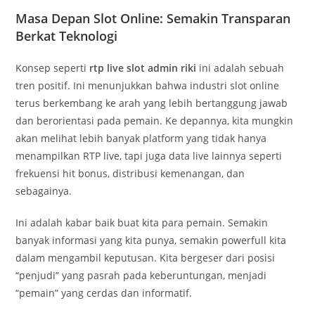
Masa Depan Slot Online: Semakin Transparan
Berkat Teknologi
Konsep seperti
rtp live slot admin riki
ini adalah sebuah
tren positif. Ini menunjukkan bahwa industri slot online
terus berkembang ke arah yang lebih bertanggung jawab
dan berorientasi pada pemain. Ke depannya, kita mungkin
akan melihat lebih banyak platform yang tidak hanya
menampilkan RTP live, tapi juga data live lainnya seperti
frekuensi hit bonus, distribusi kemenangan, dan
sebagainya.
Ini adalah kabar baik buat kita para pemain. Semakin
banyak informasi yang kita punya, semakin powerfull kita
dalam mengambil keputusan. Kita bergeser dari posisi
“penjudi” yang pasrah pada keberuntungan, menjadi
“pemain” yang cerdas dan informatif.