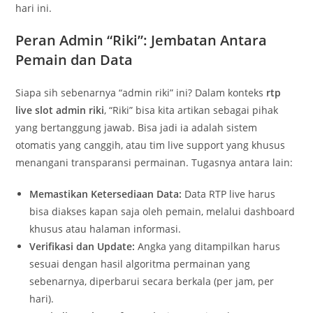
hari ini.
Peran Admin “Riki”: Jembatan Antara
Pemain dan Data
Siapa sih sebenarnya “admin riki” ini? Dalam konteks
rtp
live slot admin riki
, “Riki” bisa kita artikan sebagai pihak
yang bertanggung jawab. Bisa jadi ia adalah sistem
otomatis yang canggih, atau tim live support yang khusus
menangani transparansi permainan. Tugasnya antara lain:
Memastikan Ketersediaan Data:
Data RTP live harus
bisa diakses kapan saja oleh pemain, melalui dashboard
khusus atau halaman informasi.
Verifikasi dan Update:
Angka yang ditampilkan harus
sesuai dengan hasil algoritma permainan yang
sebenarnya, diperbarui secara berkala (per jam, per
hari).