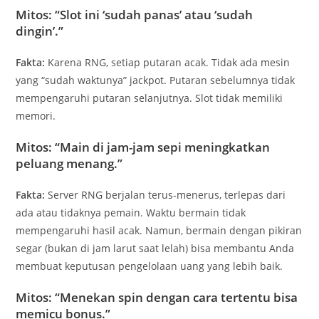
Mitos: “Slot ini ‘sudah panas’ atau ‘sudah
dingin’.”
Fakta:
Karena RNG, setiap putaran acak. Tidak ada mesin
yang “sudah waktunya” jackpot. Putaran sebelumnya tidak
mempengaruhi putaran selanjutnya. Slot tidak memiliki
memori.
Mitos: “Main di jam-jam sepi meningkatkan
peluang menang.”
Fakta:
Server RNG berjalan terus-menerus, terlepas dari
ada atau tidaknya pemain. Waktu bermain tidak
mempengaruhi hasil acak. Namun, bermain dengan pikiran
segar (bukan di jam larut saat lelah) bisa membantu Anda
membuat keputusan pengelolaan uang yang lebih baik.
Mitos: “Menekan spin dengan cara tertentu bisa
memicu bonus.”