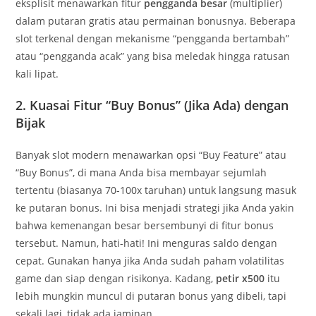
eksplisit menawarkan fitur
pengganda besar
(multiplier)
dalam putaran gratis atau permainan bonusnya. Beberapa
slot terkenal dengan mekanisme “pengganda bertambah”
atau “pengganda acak” yang bisa meledak hingga ratusan
kali lipat.
2. Kuasai Fitur “Buy Bonus” (Jika Ada) dengan
Bijak
Banyak slot modern menawarkan opsi “Buy Feature” atau
“Buy Bonus”, di mana Anda bisa membayar sejumlah
tertentu (biasanya 70-100x taruhan) untuk langsung masuk
ke putaran bonus. Ini bisa menjadi strategi jika Anda yakin
bahwa kemenangan besar bersembunyi di fitur bonus
tersebut. Namun, hati-hati! Ini menguras saldo dengan
cepat. Gunakan hanya jika Anda sudah paham volatilitas
game dan siap dengan risikonya. Kadang,
petir x500
itu
lebih mungkin muncul di putaran bonus yang dibeli, tapi
sekali lagi, tidak ada jaminan.