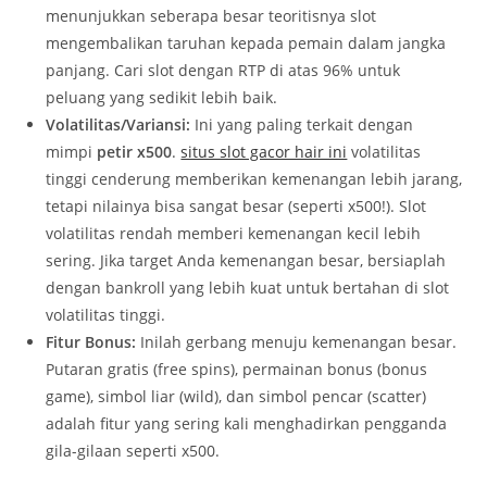
menunjukkan seberapa besar teoritisnya slot
mengembalikan taruhan kepada pemain dalam jangka
panjang. Cari slot dengan RTP di atas 96% untuk
peluang yang sedikit lebih baik.
Volatilitas/Variansi:
Ini yang paling terkait dengan
mimpi
petir x500
.
situs slot gacor hair ini
volatilitas
tinggi cenderung memberikan kemenangan lebih jarang,
tetapi nilainya bisa sangat besar (seperti x500!). Slot
volatilitas rendah memberi kemenangan kecil lebih
sering. Jika target Anda kemenangan besar, bersiaplah
dengan bankroll yang lebih kuat untuk bertahan di slot
volatilitas tinggi.
Fitur Bonus:
Inilah gerbang menuju kemenangan besar.
Putaran gratis (free spins), permainan bonus (bonus
game), simbol liar (wild), dan simbol pencar (scatter)
adalah fitur yang sering kali menghadirkan pengganda
gila-gilaan seperti x500.