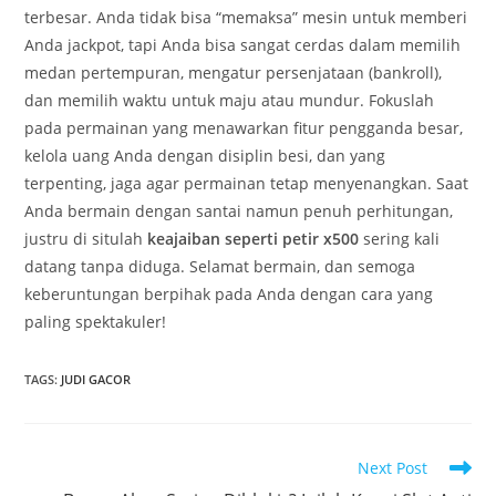
terbesar. Anda tidak bisa “memaksa” mesin untuk memberi
Anda jackpot, tapi Anda bisa sangat cerdas dalam memilih
medan pertempuran, mengatur persenjataan (bankroll),
dan memilih waktu untuk maju atau mundur. Fokuslah
pada permainan yang menawarkan fitur pengganda besar,
kelola uang Anda dengan disiplin besi, dan yang
terpenting, jaga agar permainan tetap menyenangkan. Saat
Anda bermain dengan santai namun penuh perhitungan,
justru di situlah
keajaiban seperti petir x500
sering kali
datang tanpa diduga. Selamat bermain, dan semoga
keberuntungan berpihak pada Anda dengan cara yang
paling spektakuler!
TAGS
:
JUDI GACOR
Read
Next Post
more