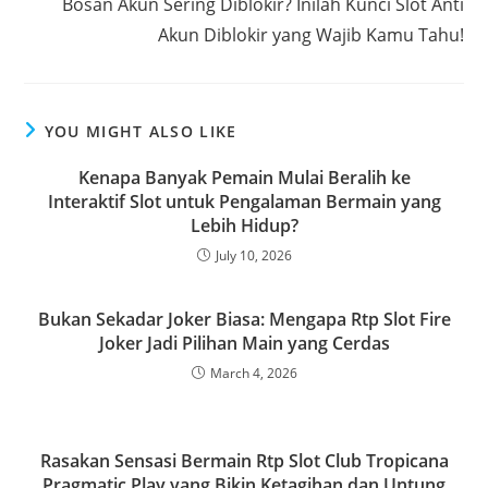
Bosan Akun Sering Diblokir? Inilah Kunci Slot Anti
articles
Akun Diblokir yang Wajib Kamu Tahu!
YOU MIGHT ALSO LIKE
Kenapa Banyak Pemain Mulai Beralih ke
Interaktif Slot untuk Pengalaman Bermain yang
Lebih Hidup?
July 10, 2026
Bukan Sekadar Joker Biasa: Mengapa Rtp Slot Fire
Joker Jadi Pilihan Main yang Cerdas
March 4, 2026
Rasakan Sensasi Bermain Rtp Slot Club Tropicana
Pragmatic Play yang Bikin Ketagihan dan Untung