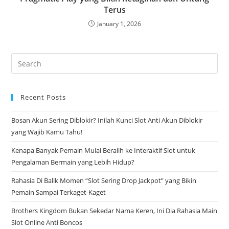
Terus
January 1, 2026
Pre
Es
to
Recent Posts
clo
the
Bosan Akun Sering Diblokir? Inilah Kunci Slot Anti Akun Diblokir
sea
yang Wajib Kamu Tahu!
pan
Kenapa Banyak Pemain Mulai Beralih ke Interaktif Slot untuk
Pengalaman Bermain yang Lebih Hidup?
Rahasia Di Balik Momen “Slot Sering Drop Jackpot” yang Bikin
Pemain Sampai Terkaget-Kaget
Brothers Kingdom Bukan Sekedar Nama Keren, Ini Dia Rahasia Main
Slot Online Anti Boncos