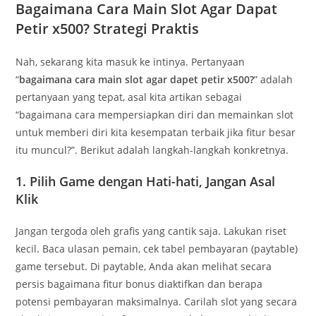
Bagaimana Cara Main Slot Agar Dapat
Petir x500? Strategi Praktis
Nah, sekarang kita masuk ke intinya. Pertanyaan
“
bagaimana cara main slot agar dapet petir x500?
” adalah
pertanyaan yang tepat, asal kita artikan sebagai
“bagaimana cara mempersiapkan diri dan memainkan slot
untuk memberi diri kita kesempatan terbaik jika fitur besar
itu muncul?”. Berikut adalah langkah-langkah konkretnya.
1. Pilih Game dengan Hati-hati, Jangan Asal
Klik
Jangan tergoda oleh grafis yang cantik saja. Lakukan riset
kecil. Baca ulasan pemain, cek tabel pembayaran (paytable)
game tersebut. Di paytable, Anda akan melihat secara
persis bagaimana fitur bonus diaktifkan dan berapa
potensi pembayaran maksimalnya. Carilah slot yang secara