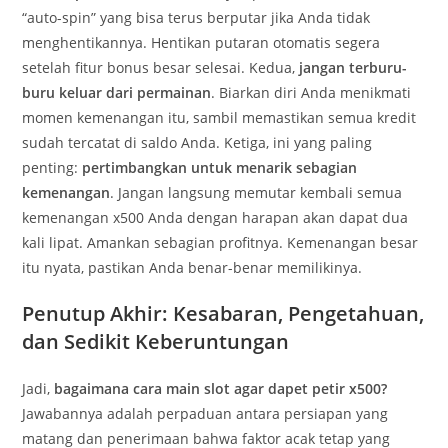
“auto-spin” yang bisa terus berputar jika Anda tidak
menghentikannya. Hentikan putaran otomatis segera
setelah fitur bonus besar selesai. Kedua,
jangan terburu-
buru keluar dari permainan
. Biarkan diri Anda menikmati
momen kemenangan itu, sambil memastikan semua kredit
sudah tercatat di saldo Anda. Ketiga, ini yang paling
penting:
pertimbangkan untuk menarik sebagian
kemenangan
. Jangan langsung memutar kembali semua
kemenangan x500 Anda dengan harapan akan dapat dua
kali lipat. Amankan sebagian profitnya. Kemenangan besar
itu nyata, pastikan Anda benar-benar memilikinya.
Penutup Akhir: Kesabaran, Pengetahuan,
dan Sedikit Keberuntungan
Jadi,
bagaimana cara main slot agar dapet petir x500?
Jawabannya adalah perpaduan antara persiapan yang
matang dan penerimaan bahwa faktor acak tetap yang