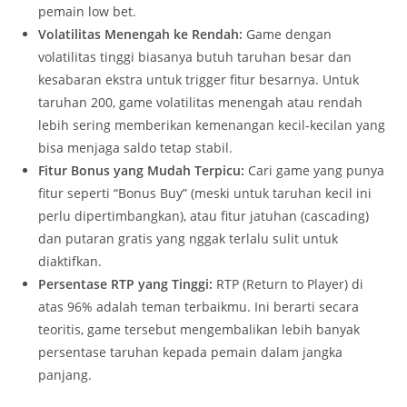
pemain low bet.
Volatilitas Menengah ke Rendah:
Game dengan
volatilitas tinggi biasanya butuh taruhan besar dan
kesabaran ekstra untuk trigger fitur besarnya. Untuk
taruhan 200, game volatilitas menengah atau rendah
lebih sering memberikan kemenangan kecil-kecilan yang
bisa menjaga saldo tetap stabil.
Fitur Bonus yang Mudah Terpicu:
Cari game yang punya
fitur seperti “Bonus Buy” (meski untuk taruhan kecil ini
perlu dipertimbangkan), atau fitur jatuhan (cascading)
dan putaran gratis yang nggak terlalu sulit untuk
diaktifkan.
Persentase RTP yang Tinggi:
RTP (Return to Player) di
atas 96% adalah teman terbaikmu. Ini berarti secara
teoritis, game tersebut mengembalikan lebih banyak
persentase taruhan kepada pemain dalam jangka
panjang.