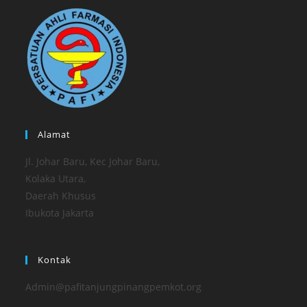
Alamat
Jl. Johar Baru, Kec Johar Baru,
Kolaka Utara,
Daerah Khusus
Ibukota Jakarta
Kontak
Admin@pafitanjungpinangpemkot.org