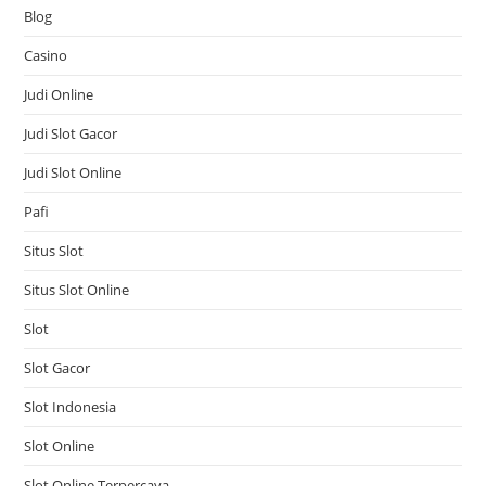
Blog
Casino
Judi Online
Judi Slot Gacor
Judi Slot Online
Pafi
Situs Slot
Situs Slot Online
Slot
Slot Gacor
Slot Indonesia
Slot Online
Slot Online Terpercaya