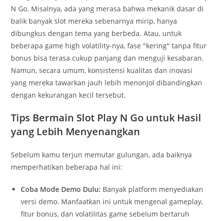
N Go. Misalnya, ada yang merasa bahwa mekanik dasar di
balik banyak slot mereka sebenarnya mirip, hanya
dibungkus dengan tema yang berbeda. Atau, untuk
beberapa game high volatility-nya, fase "kering" tanpa fitur
bonus bisa terasa cukup panjang dan menguji kesabaran.
Namun, secara umum, konsistensi kualitas dan inovasi
yang mereka tawarkan jauh lebih menonjol dibandingkan
dengan kekurangan kecil tersebut.
Tips Bermain Slot Play N Go untuk Hasil
yang Lebih Menyenangkan
Sebelum kamu terjun memutar gulungan, ada baiknya
memperhatikan beberapa hal ini:
Coba Mode Demo Dulu:
Banyak platform menyediakan
versi demo. Manfaatkan ini untuk mengenal gameplay,
fitur bonus, dan volatilitas game sebelum bertaruh