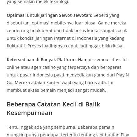
yang semakin melek teknologi.
Optimasi untuk Jaringan Sewot-sewotan:
Seperti yang
disebutkan, optimasi mobile-nya luar biasa. Game mereka
cenderung tidak berat dan tidak boros kuota, sangat cocok
untuk kondisi jaringan internet di Indonesia yang kadang
fluktuatif. Proses loadingnya cepat, jadi nggak bikin kesal.
Ketersediaan di Banyak Platform:
Hampir semua situs slot
online atau agen casino yang terpercaya dan beroperasi
untuk pasar Indonesia pasti menyediakan game dari Play N
Go. Mereka adalah konten wajib yang harus ada. Ini
membuat akses pemain menjadi sangat mudah.
Beberapa Catatan Kecil di Balik
Kesempurnaan
Tentu, nggak ada yang sempurna. Beberapa pemain
mungkin punya pendapat tertentu tentang slot buatan Play