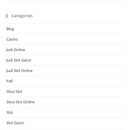
Categories
Blog
Casino
Judi Online
Judi Slot Gacor
Judi Slot Online
Pafi
Situs Slot
Situs Slot Online
Slot
Slot Gacor