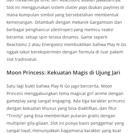
Slot ini menggunakan sistem
cluster pays
(bukan payline) di
mana kumpulan simbol yang bersebelahan membentuk
kemenangan. Ditambah dengan mekanik Gargantoon dan
berbagai penghancur (destroyer) yang memicu reaksi
berantai, setiap spin terasa dinamis. Game seperti
Reactoonz 2 atau Energoonz membuktikan bahwa Play N Go
nggak takut bereksperimen dengan formula di luar pakem
slot tradisional.
Moon Princess: Kekuatan Magis di Ujung Jari
Satu lagi bukti bahwa Play N Go jago bercerita. Moon
Princess menggabungkan tema magical girl anime dengan
gameplay yang sangat engaging. Ada tiga karakter princess
dengan kekuatan khusus yang bisa diaktifkan, dan fitur
"Trinity" yang bisa memberikan putaran gratis dengan
multiplier gila-gilaan. Slot ini punya basis penggemar yang
sangat loyal, menunjukkan bagaimana karakter yang kuat