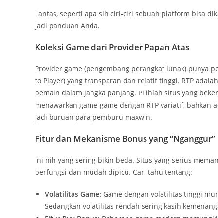
Lantas, seperti apa sih ciri-ciri sebuah platform bis
jadi panduan Anda.
Koleksi Game dari Provider Papan Atas
Provider game (pengembang perangkat lunak) punya per
to Player) yang transparan dan relatif tinggi. RTP adala
pemain dalam jangka panjang. Pilihlah situs yang beke
menawarkan game-game dengan RTP variatif, bahkan ada
jadi buruan para pemburu maxwin.
Fitur dan Mekanisme Bonus yang “Nganggur”
Ini nih yang sering bikin beda. Situs yang serius me
berfungsi dan mudah dipicu. Cari tahu tentang:
Volatilitas Game:
Game dengan volatilitas tinggi mun
Sedangkan volatilitas rendah sering kasih kemenanga