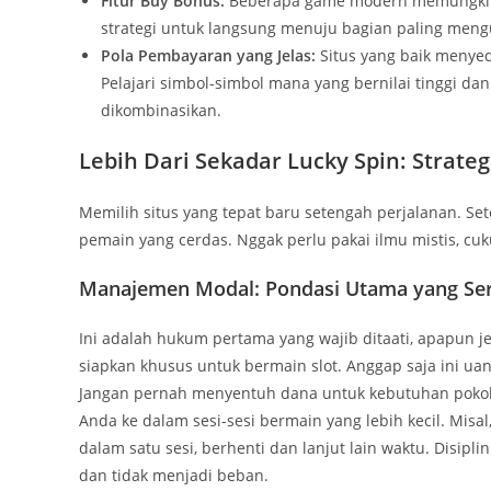
Fitur Buy Bonus:
Beberapa game modern memungkinkan
strategi untuk langsung menuju bagian paling meng
Pola Pembayaran yang Jelas:
Situs yang baik menyed
Pelajari simbol-simbol mana yang bernilai tinggi dan 
dikombinasikan.
Lebih Dari Sekadar Lucky Spin: Strate
Memilih situs yang tepat baru setengah perjalanan. 
pemain yang cerdas. Nggak perlu pakai ilmu mistis, c
Manajemen Modal: Pondasi Utama yang Ser
Ini adalah hukum pertama yang wajib ditaati, apapun j
siapkan khusus untuk bermain slot. Anggap saja ini uan
Jangan pernah menyentuh dana untuk kebutuhan pokok
Anda ke dalam sesi-sesi bermain yang lebih kecil. Misal
dalam satu sesi, berhenti dan lanjut lain waktu. Disip
dan tidak menjadi beban.