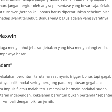
, jangan tergiur oleh angka persentase yang besar saja. Selalu,
at turnover (berapa kali bonus harus dipertaruhkan sebelum bisa
rhadap syarat tersebut. Bonus yang bagus adalah yang syaratnya
 Maxwin
g juga mengetahui jebakan-jebakan yang bisa menghalangi Anda.
dampaknya besar.
endam”
kalahan beruntun, terutama saat nyaris trigger bonus tapi gagal,
atnya balik modal sering berujung pada keputusan gegabah:
ara impulsif, atau malah terus memaksa bermain padahal sudah
p putaran independen. Kekalahan beruntun bukan pertanda “sebenta
an kembali dengan pikiran jernih.