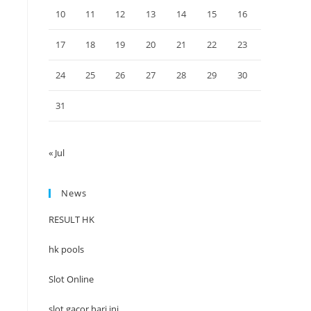
10
11
12
13
14
15
16
17
18
19
20
21
22
23
24
25
26
27
28
29
30
31
« Jul
News
RESULT HK
hk pools
Slot Online
slot gacor hari ini