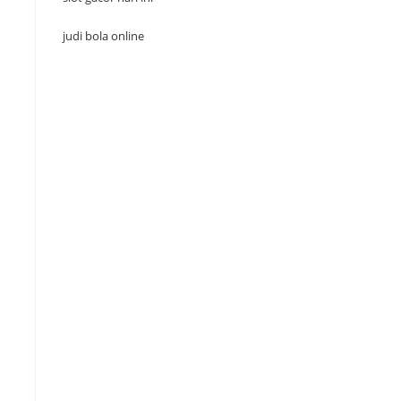
judi bola online