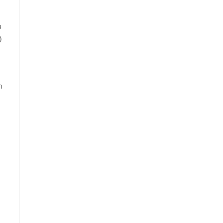
u
)
n