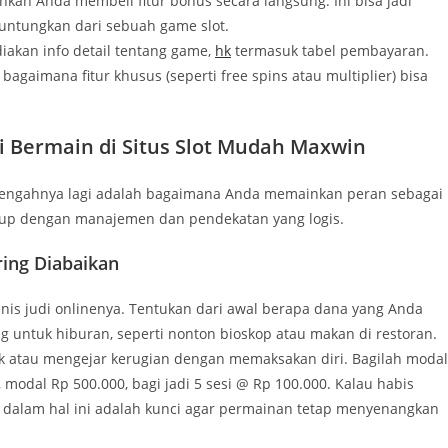
 Anda membeli fitur bonus secara langsung. Ini bisa jadi
untungkan dari sebuah game slot.
iakan info detail tentang game,
hk
termasuk tabel pembayaran.
bagaimana fitur khusus (seperti free spins atau multiplier) bisa
gi Bermain di Situs Slot Mudah Maxwin
Setengahnya lagi adalah bagaimana Anda memainkan peran sebagai
ukup dengan manajemen dan pendekatan yang logis.
ing Diabaikan
enis judi onlinenya. Tentukan dari awal berapa dana yang Anda
g untuk hiburan, seperti nonton bioskop atau makan di restoran.
 atau mengejar kerugian dengan memaksakan diri. Bagilah modal
, modal Rp 500.000, bagi jadi 5 sesi @ Rp 100.000. Kalau habis
lin dalam hal ini adalah kunci agar permainan tetap menyenangkan