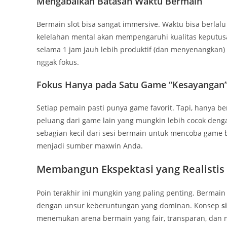
Mengabaikan Batasan Waktu Bermain
Bermain slot bisa sangat immersive. Waktu bisa berlal
kelelahan mental akan mempengaruhi kualitas keputusa
selama 1 jam jauh lebih produktif (dan menyenangkan)
nggak fokus.
Fokus Hanya pada Satu Game “Kesayangan
Setiap pemain pasti punya game favorit. Tapi, hanya
peluang dari game lain yang mungkin lebih cocok denga
sebagian kecil dari sesi bermain untuk mencoba game ba
menjadi sumber maxwin Anda.
Membangun Ekspektasi yang Realistis
Poin terakhir ini mungkin yang paling penting. Bermain
dengan unsur keberuntungan yang dominan. Konsep
s
menemukan arena bermain yang fair, transparan, dan