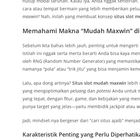
nutup modal taruhan. Kalau iya, Anda nggak sendirian
cara atau tempat bermain yang lebih memberikan pelu
maxwin
? Nah, inilah yang membuat konsep
situs slot 
Memahami Makna “Mudah Maxwin” di D
Sebelum kita bahas lebih jauh, penting untuk menger
Istilah ini nggak serta merta berarti Anda bisa kaya m
oleh RNG (Random Number Generator) yang memastikan s
namanya “pola” atau “trik jitu” yang bisa menjamin k
Lalu, apa dong artinya?
Situs slot mudah maxwin
lebih
yang mengoptimalkan
peluang
dan
potensi
Anda untuk m
yang tepat, dengan fitur, game, dan kebijakan yang me
punya target yang jelas—yaitu membidik jackpot atau wi
Jadi, mindset-nya bergeser dari “cari situs ajaib” menjad
Karakteristik Penting yang Perlu Diperhatik