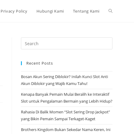
Toggle
Privacy Policy
Hubungi Kami
Tentang Kami
website
Press
Escape
search
to
Recent Posts
close
the
Bosan Akun Sering Diblokir? Inilah Kunci Slot Anti
search
Akun Diblokir yang Wajib Kamu Tahu!
panel.
Kenapa Banyak Pemain Mulai Beralih ke Interaktif
Slot untuk Pengalaman Bermain yang Lebih Hidup?
Rahasia Di Balik Momen “Slot Sering Drop Jackpot”
yang Bikin Pemain Sampai Terkaget-Kaget
Brothers Kingdom Bukan Sekedar Nama Keren, Ini