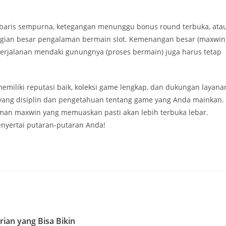
erbaris sempurna, ketegangan menunggu bonus round terbuka, ata
agian besar pengalaman bermain slot. Kemenangan besar (maxwin
erjalanan mendaki gunungnya (proses bermain) juga harus tetap
emiliki reputasi baik, koleksi game lengkap, dan dukungan layana
yang disiplin dan pengetahuan tentang game yang Anda mainkan.
man maxwin yang memuaskan pasti akan lebih terbuka lebar.
nyertai putaran-putaran Anda!
rian yang Bisa Bikin