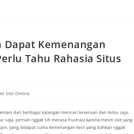
a Dapat Kemenangan
erlu Tahu Rahasia Situs
udi Slot Online
ory:
pemain dari berbagai kalangan mencari keseruan dan tentu saja,
 saja, pernah nggak sih merasa frustrasi karena mesin slot yang
spin, yang didapat cuma kemenangan kecil yang bahkan nggak