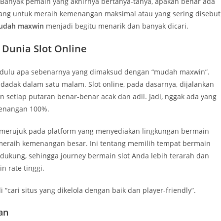
. Banyak pemain yang akhirnya bertanya-tanya, apakah benar ada
ang untuk meraih kemenangan maksimal atau yang sering disebut
mudah maxwin
menjadi begitu menarik dan banyak dicari.
unia Slot Online
ti dulu apa sebenarnya yang dimaksud dengan “mudah maxwin”.
endadak dalam satu malam. Slot online, pada dasarnya, dijalankan
etiap putaran benar-benar acak dan adil. Jadi, nggak ada yang
emenangan 100%.
 merujuk pada platform yang menyediakan lingkungan bermain
eraih kemenangan besar. Ini tentang memilih tempat bermain
ndukung, sehingga journey bermain slot Anda lebih terarah dan
n rate tinggi.
i “cari situs yang dikelola dengan baik dan player-friendly”.
an