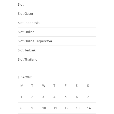
Slot
a
Slot Gacor
Slot Indonesia
Slot Online
Slot Online Terpercaya
Slot Terbaik
Slot Thailand
June 2026
M
T
W
T
F
S
S
1
2
3
4
5
6
7
8
9
10
11
12
13
14