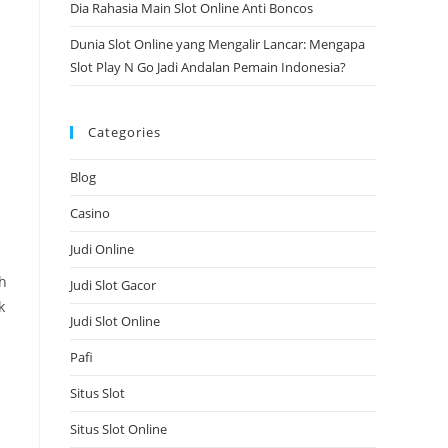
Dia Rahasia Main Slot Online Anti Boncos
Dunia Slot Online yang Mengalir Lancar: Mengapa
Slot Play N Go Jadi Andalan Pemain Indonesia?
Categories
Blog
Casino
Judi Online
h
Judi Slot Gacor
k
Judi Slot Online
Pafi
Situs Slot
Situs Slot Online