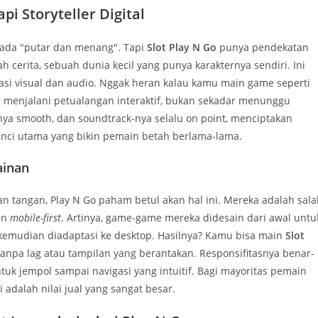
i Storyteller Digital
 pada "putar dan menang". Tapi
Slot Play N Go
punya pendekatan
 cerita, sebuah dunia kecil yang punya karakternya sendiri. Ini
i visual dan audio. Nggak heran kalau kamu main game seperti
gi menjalani petualangan interaktif, bukan sekadar menunggu
inya smooth, dan soundtrack-nya selalu on point, menciptakan
kunci utama yang bikin pemain betah berlama-lama.
ainan
 tangan, Play N Go paham betul akan hal ini. Mereka adalah sala
an
mobile-first
. Artinya, game-game mereka didesain dari awal untu
kemudian diadaptasi ke desktop. Hasilnya? Kamu bisa main
Slot
tanpa lag atau tampilan yang berantakan. Responsifitasnya benar-
uk jempol sampai navigasi yang intuitif. Bagi mayoritas pemain
adalah nilai jual yang sangat besar.