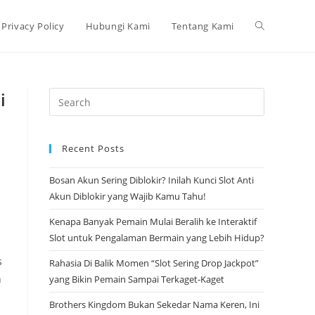
Toggle
Privacy Policy
Hubungi Kami
Tentang Kami
website
i
Press
Escape
search
to
Recent Posts
close
the
Bosan Akun Sering Diblokir? Inilah Kunci Slot Anti
search
Akun Diblokir yang Wajib Kamu Tahu!
panel.
Kenapa Banyak Pemain Mulai Beralih ke Interaktif
Slot untuk Pengalaman Bermain yang Lebih Hidup?
s
Rahasia Di Balik Momen “Slot Sering Drop Jackpot”
n
yang Bikin Pemain Sampai Terkaget-Kaget
Brothers Kingdom Bukan Sekedar Nama Keren, Ini