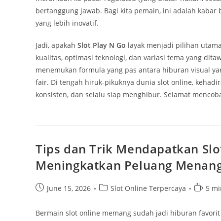
bertanggung jawab. Bagi kita pemain, ini adalah kabar b
yang lebih inovatif.
Jadi, apakah
Slot Play N Go
layak menjadi pilihan utama
kualitas, optimasi teknologi, dan variasi tema yang dita
menemukan formula yang pas antara hiburan visual y
fair. Di tengah hiruk-pikuknya dunia slot online, keha
konsisten, dan selalu siap menghibur. Selamat mencob
Tips dan Trik Mendapatkan Slo
Meningkatkan Peluang Menang 
Post
Post
Reading
June 15, 2026
Slot Online Terpercaya
5 mi
published:
category:
time:
Bermain slot online memang sudah jadi hiburan favori