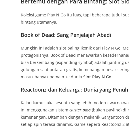
Bertemu dengan Para Bintang: Slot-Slo
Koleksi game Play N Go itu luas, tapi beberapa judul s
bintang utamanya.
Book of Dead: Sang Penjelajah Abadi
Mungkin ini adalah slot paling ikonik dari Play N Go.
protagonisnya, Book of Dead menawarkan kesederhanaan
bisa berkembang (expanding symbol) adalah jantung dar
gulungan saat putaran gratis, kemenangan besar sering
masuk banyak pemain ke dunia
Slot Play N Go
.
Reactoonz dan Keluarga: Dunia yang Penuh
Kalau kamu suka sesuatu yang lebih modern, warna-war
ini menggunakan sistem
cluster pays
(bukan payline) d
kemenangan. Ditambah dengan mekanik Gargantoon dan 
setiap spin terasa dinamis. Game seperti Reactoonz 2