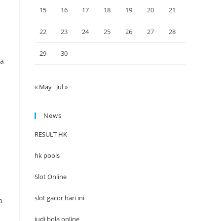
15
16
17
18
19
20
21
22
23
24
25
26
27
28
29
30
sa
« May
Jul »
News
RESULT HK
hk pools
N
Slot Online
slot gacor hari ini
a
judi bola online