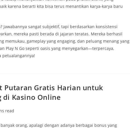
aik karena berarti kita bisa terus menantikan karya-karya baru
? Jawabannya sangat subjektif, tapi berdasarkan konsistensi
warkan, mereka pasti berada di jajaran teratas. Mereka berhasil
ang memukau, gameplay yang engaging, dan peluang menang yang
diran Play N Go seperti oasis yang menyegarkan—terpercaya,
a petualangannya!
t Putaran Gratis Harian untuk
di Kasino Online
ns read
t banyak orang, apalagi dengan adanya berbagai bonus yang