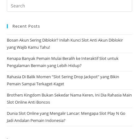
Pre
Es
to
Recent Posts
clo
the
Bosan Akun Sering Diblokir? Inilah Kunci Slot Anti Akun Diblokir
sea
yang Wajib Kamu Tahu!
pan
Kenapa Banyak Pemain Mulai Beralih ke Interaktif Slot untuk
Pengalaman Bermain yang Lebih Hidup?
Rahasia Di Balik Momen “Slot Sering Drop Jackpot” yang Bikin
Pemain Sampai Terkaget-Kaget
Brothers Kingdom Bukan Sekedar Nama Keren, Ini Dia Rahasia Main
Slot Online Anti Boncos
Dunia Slot Online yang Mengalir Lancar: Mengapa Slot Play N Go
Jadi Andalan Pemain Indonesia?