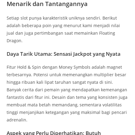
Menarik dan Tantangannya
Setiap slot punya karakteristik uniknya sendiri. Berikut
adalah beberapa poin yang menurut kami menjadi nilai
jual dan juga pertimbangan saat memainkan Floating
Dragon.
Daya Tarik Utama: Sensasi Jackpot yang Nyata
Fitur Hold & Spin dengan Money Symbols adalah magnet
terbesarnya. Potensi untuk memenangkan multiplier besar
hingga ribuan kali lipat taruhan sangat nyata di sini.
Banyak cerita dari pemain yang mendapatkan kemenangan
fantastis dari fitur ini. Desain dan tema yang konsisten juga
membuat mata betah memandang, sementara volatilitas
tinggi menjanjikan ketegangan yang maksimal bagi pencari
adrenalin.
Aspek yang Perlu Diperhatikan: Butuh