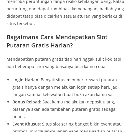
mencoba peruntungan tanpa risiko kehilangan uang. Kalau
beruntung dan dapat kombinasi kemenangan, hadiah yang
didapat tetap bisa dicairkan sesuai aturan yang berlaku di
situs tersebut.
Bagaimana Cara Mendapatkan Slot
Putaran Gratis Harian?
Mendapatkan putaran gratis tiap hari nggak sulit kok, tapi
ada beberapa cara yang biasanya bisa kamu coba:
Login Harian
: Banyak situs memberi reward putaran
gratis hanya dengan melakukan login setiap hari. Jadi,
jangan sampai kelewatan buat buka akun kamu ya.
Bonus Reload
: Saat kamu melakukan deposit ulang,
biasanya akan ada tambahan putaran gratis sebagai
bonus.
Event Khusus
: Situs slot sering banget bikin event atau
promosi mingguan/bulanan yang menawarkan putaran