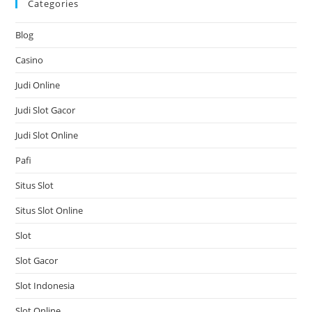
Categories
Blog
Casino
Judi Online
Judi Slot Gacor
Judi Slot Online
Pafi
Situs Slot
Situs Slot Online
Slot
Slot Gacor
Slot Indonesia
Slot Online