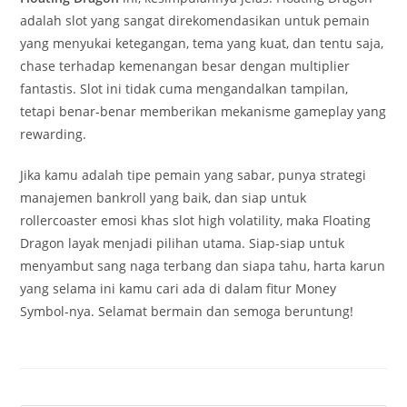
adalah slot yang sangat direkomendasikan untuk pemain
yang menyukai ketegangan, tema yang kuat, dan tentu saja,
chase terhadap kemenangan besar dengan multiplier
fantastis. Slot ini tidak cuma mengandalkan tampilan,
tetapi benar-benar memberikan mekanisme gameplay yang
rewarding.
Jika kamu adalah tipe pemain yang sabar, punya strategi
manajemen bankroll yang baik, dan siap untuk
rollercoaster emosi khas slot high volatility, maka Floating
Dragon layak menjadi pilihan utama. Siap-siap untuk
menyambut sang naga terbang dan siapa tahu, harta karun
yang selama ini kamu cari ada di dalam fitur Money
Symbol-nya. Selamat bermain dan semoga beruntung!