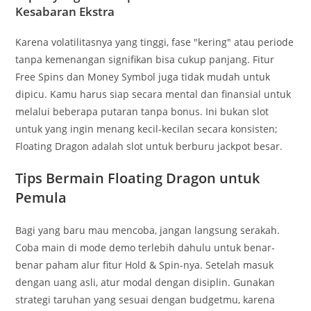
Kesabaran Ekstra
Karena volatilitasnya yang tinggi, fase "kering" atau periode
tanpa kemenangan signifikan bisa cukup panjang. Fitur
Free Spins dan Money Symbol juga tidak mudah untuk
dipicu. Kamu harus siap secara mental dan finansial untuk
melalui beberapa putaran tanpa bonus. Ini bukan slot
untuk yang ingin menang kecil-kecilan secara konsisten;
Floating Dragon adalah slot untuk berburu jackpot besar.
Tips Bermain Floating Dragon untuk
Pemula
Bagi yang baru mau mencoba, jangan langsung serakah.
Coba main di mode demo terlebih dahulu untuk benar-
benar paham alur fitur Hold & Spin-nya. Setelah masuk
dengan uang asli, atur modal dengan disiplin. Gunakan
strategi taruhan yang sesuai dengan budgetmu, karena