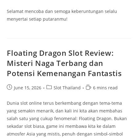
Selamat mencoba dan semoga keberuntungan selalu
menyertai setiap putaranmu!
Floating Dragon Slot Review:
Misteri Naga Terbang dan
Potensi Kemenangan Fantastis
Post
Post
Reading
June 15, 2026
Slot Thailand
6 mins read
published:
category:
time:
Dunia slot online terus berkembang dengan tema-tema
yang semakin menarik, dan kali ini kita akan membahas
salah satu yang cukup fenomenal: Floating Dragon. Bukan
sekadar slot biasa, game ini membawa kita ke dalam
atmosfer Asia yang mistis, penuh dengan simbol-simbol