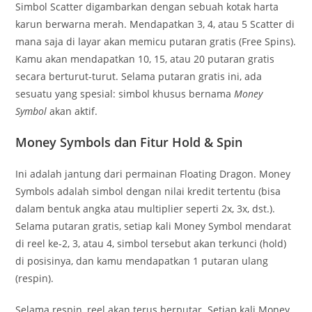
Simbol Scatter digambarkan dengan sebuah kotak harta
karun berwarna merah. Mendapatkan 3, 4, atau 5 Scatter di
mana saja di layar akan memicu putaran gratis (Free Spins).
Kamu akan mendapatkan 10, 15, atau 20 putaran gratis
secara berturut-turut. Selama putaran gratis ini, ada
sesuatu yang spesial: simbol khusus bernama
Money
Symbol
akan aktif.
Money Symbols dan Fitur Hold & Spin
Ini adalah jantung dari permainan Floating Dragon. Money
Symbols adalah simbol dengan nilai kredit tertentu (bisa
dalam bentuk angka atau multiplier seperti 2x, 3x, dst.).
Selama putaran gratis, setiap kali Money Symbol mendarat
di reel ke-2, 3, atau 4, simbol tersebut akan terkunci (hold)
di posisinya, dan kamu mendapatkan 1 putaran ulang
(respin).
Selama respin, reel akan terus berputar. Setiap kali Money