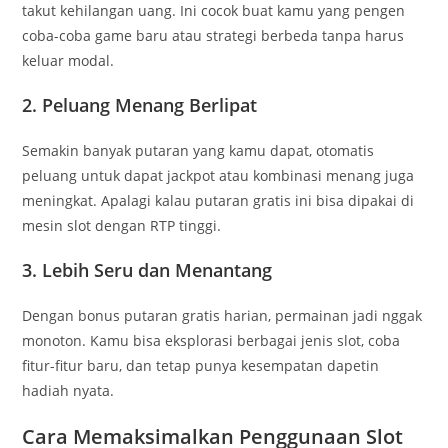
takut kehilangan uang. Ini cocok buat kamu yang pengen
coba-coba game baru atau strategi berbeda tanpa harus
keluar modal.
2. Peluang Menang Berlipat
Semakin banyak putaran yang kamu dapat, otomatis
peluang untuk dapat jackpot atau kombinasi menang juga
meningkat. Apalagi kalau putaran gratis ini bisa dipakai di
mesin slot dengan RTP tinggi.
3. Lebih Seru dan Menantang
Dengan bonus putaran gratis harian, permainan jadi nggak
monoton. Kamu bisa eksplorasi berbagai jenis slot, coba
fitur-fitur baru, dan tetap punya kesempatan dapetin
hadiah nyata.
Cara Memaksimalkan Penggunaan Slot