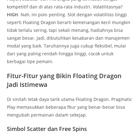
kompetitif dan di atas rata-rata industri. Volatilitasnya?
HIGH
. Nah, ini poin penting. Slot dengan volatilitas tinggi
seperti Floating Dragon berarti kemenangan kecil mungkin
tidak terlalu sering, tapi sekali menang, hadiahnya bisa
sangat besar. Jadi, dibutuhkan kesabaran dan manajemen
modal yang baik. Taruhannya juga cukup fleksibel, mulai
dari yang paling rendah hingga tinggi, cocok untuk
berbagai tipe pemain.
Fitur-Fitur yang Bikin Floating Dragon
Jadi Istimewa
Di sinilah letak daya tarik utama Floating Dragon. Pragmatic
Play memasukkan beberapa fitur yang benar-benar bisa
mengubah permainan dalam sekejap.
Simbol Scatter dan Free Spins