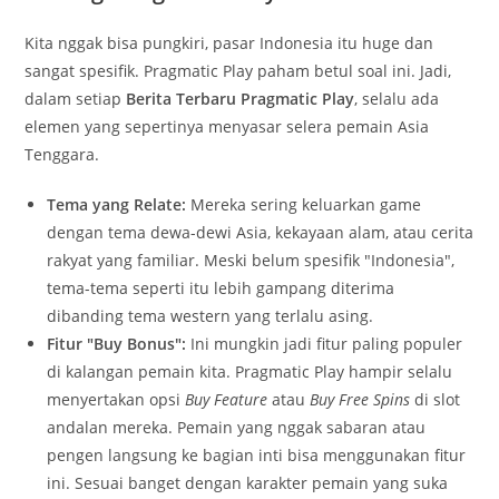
Kita nggak bisa pungkiri, pasar Indonesia itu huge dan
sangat spesifik. Pragmatic Play paham betul soal ini. Jadi,
dalam setiap
Berita Terbaru Pragmatic Play
, selalu ada
elemen yang sepertinya menyasar selera pemain Asia
Tenggara.
Tema yang Relate:
Mereka sering keluarkan game
dengan tema dewa-dewi Asia, kekayaan alam, atau cerita
rakyat yang familiar. Meski belum spesifik "Indonesia",
tema-tema seperti itu lebih gampang diterima
dibanding tema western yang terlalu asing.
Fitur "Buy Bonus":
Ini mungkin jadi fitur paling populer
di kalangan pemain kita. Pragmatic Play hampir selalu
menyertakan opsi
Buy Feature
atau
Buy Free Spins
di slot
andalan mereka. Pemain yang nggak sabaran atau
pengen langsung ke bagian inti bisa menggunakan fitur
ini. Sesuai banget dengan karakter pemain yang suka