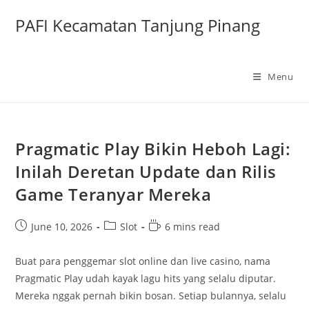
Skip
PAFI Kecamatan Tanjung Pinang
to
content
Menu
Pragmatic Play Bikin Heboh Lagi:
Inilah Deretan Update dan Rilis
Game Teranyar Mereka
Post
Post
Reading
June 10, 2026
Slot
6 mins read
published:
category:
time:
Buat para penggemar slot online dan live casino, nama
Pragmatic Play udah kayak lagu hits yang selalu diputar.
Mereka nggak pernah bikin bosan. Setiap bulannya, selalu