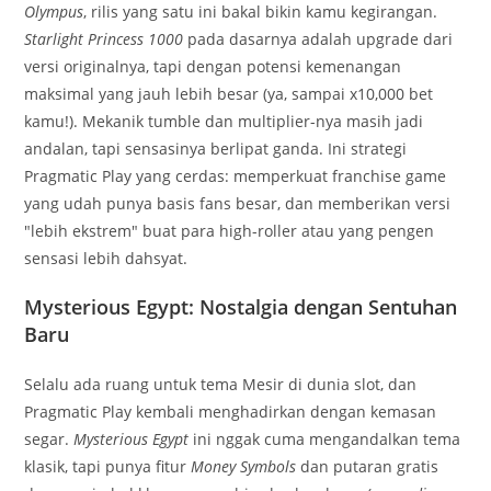
Olympus
, rilis yang satu ini bakal bikin kamu kegirangan.
Starlight Princess 1000
pada dasarnya adalah upgrade dari
versi originalnya, tapi dengan potensi kemenangan
maksimal yang jauh lebih besar (ya, sampai x10,000 bet
kamu!). Mekanik tumble dan multiplier-nya masih jadi
andalan, tapi sensasinya berlipat ganda. Ini strategi
Pragmatic Play yang cerdas: memperkuat franchise game
yang udah punya basis fans besar, dan memberikan versi
"lebih ekstrem" buat para high-roller atau yang pengen
sensasi lebih dahsyat.
Mysterious Egypt: Nostalgia dengan Sentuhan
Baru
Selalu ada ruang untuk tema Mesir di dunia slot, dan
Pragmatic Play kembali menghadirkan dengan kemasan
segar.
Mysterious Egypt
ini nggak cuma mengandalkan tema
klasik, tapi punya fitur
Money Symbols
dan putaran gratis