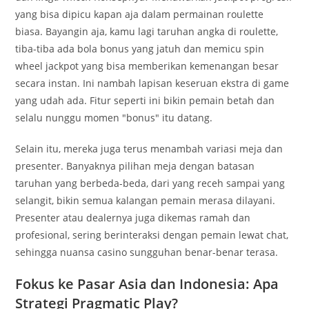
yang bisa dipicu kapan aja dalam permainan roulette
biasa. Bayangin aja, kamu lagi taruhan angka di roulette,
tiba-tiba ada bola bonus yang jatuh dan memicu spin
wheel jackpot yang bisa memberikan kemenangan besar
secara instan. Ini nambah lapisan keseruan ekstra di game
yang udah ada. Fitur seperti ini bikin pemain betah dan
selalu nunggu momen "bonus" itu datang.
Selain itu, mereka juga terus menambah variasi meja dan
presenter. Banyaknya pilihan meja dengan batasan
taruhan yang berbeda-beda, dari yang receh sampai yang
selangit, bikin semua kalangan pemain merasa dilayani.
Presenter atau dealernya juga dikemas ramah dan
profesional, sering berinteraksi dengan pemain lewat chat,
sehingga nuansa casino sungguhan benar-benar terasa.
Fokus ke Pasar Asia dan Indonesia: Apa
Strategi Pragmatic Play?