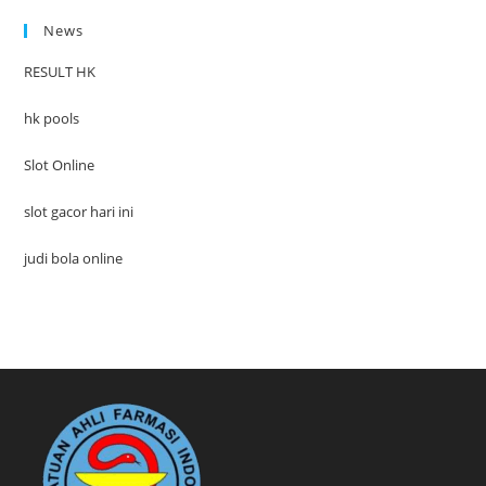
News
RESULT HK
hk pools
Slot Online
slot gacor hari ini
judi bola online