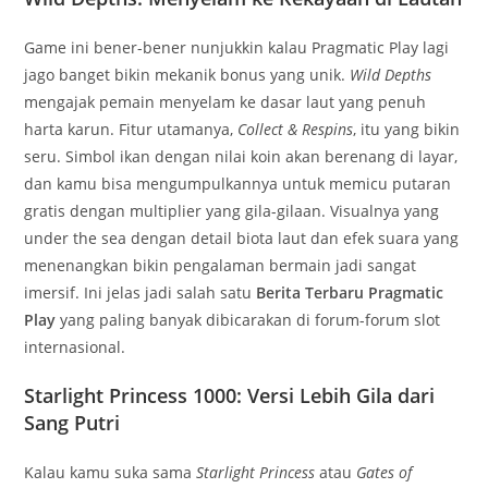
Game ini bener-bener nunjukkin kalau Pragmatic Play lagi
jago banget bikin mekanik bonus yang unik.
Wild Depths
mengajak pemain menyelam ke dasar laut yang penuh
harta karun. Fitur utamanya,
Collect & Respins
, itu yang bikin
seru. Simbol ikan dengan nilai koin akan berenang di layar,
dan kamu bisa mengumpulkannya untuk memicu putaran
gratis dengan multiplier yang gila-gilaan. Visualnya yang
under the sea dengan detail biota laut dan efek suara yang
menenangkan bikin pengalaman bermain jadi sangat
imersif. Ini jelas jadi salah satu
Berita Terbaru Pragmatic
Play
yang paling banyak dibicarakan di forum-forum slot
internasional.
Starlight Princess 1000: Versi Lebih Gila dari
Sang Putri
Kalau kamu suka sama
Starlight Princess
atau
Gates of