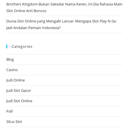
Brothers Kingdom Bukan Sekedar Nama Keren, Ini Dia Rahasia Main
Slot Online Anti Boncos
Dunia Slot Online yang Mengalir Lancar: Mengapa Slot Play N Go
Jadi Andalan Pemain Indonesia?
Categories
Blog
Casino
Judi Online
Judi Slot Gacor
Judi Slot Online
Pafi
Situs Slot