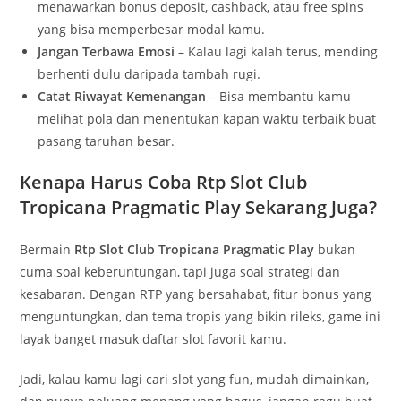
menawarkan bonus deposit, cashback, atau free spins
yang bisa memperbesar modal kamu.
Jangan Terbawa Emosi
– Kalau lagi kalah terus, mending
berhenti dulu daripada tambah rugi.
Catat Riwayat Kemenangan
– Bisa membantu kamu
melihat pola dan menentukan kapan waktu terbaik buat
pasang taruhan besar.
Kenapa Harus Coba Rtp Slot Club
Tropicana Pragmatic Play Sekarang Juga?
Bermain
Rtp Slot Club Tropicana Pragmatic Play
bukan
cuma soal keberuntungan, tapi juga soal strategi dan
kesabaran. Dengan RTP yang bersahabat, fitur bonus yang
menguntungkan, dan tema tropis yang bikin rileks, game ini
layak banget masuk daftar slot favorit kamu.
Jadi, kalau kamu lagi cari slot yang fun, mudah dimainkan,