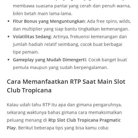
membawa suasana pantai yang cerah dan penuh warna,
bikin betah main lama-lama.
Fitur Bonus yang Menguntungkan
: Ada free spins, wilds,
dan multiplier yang siap bantu tingkatkan kemenangan.
Volatilitas Sedang
: Artinya, frekuensi kemenangan dan
jumlah hadiah relatif seimbang, cocok buat berbagai
tipe pemain.
Gameplay yang Mudah Dimengerti
: Cocok banget buat
pemula maupun yang sudah berpengalaman.
Cara Memanfaatkan RTP Saat Main Slot
Club Tropicana
Kalau udah tahu RTP itu apa dan gimana pengaruhnya,
sekarang waktunya bahas gimana cara memaksimalkan
peluang menang di
Rtp Slot Club Tropicana Pragmatic
Play
. Berikut beberapa tips yang bisa kamu coba: