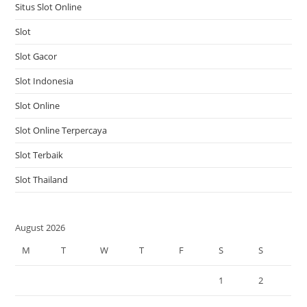
Situs Slot Online
Slot
Slot Gacor
Slot Indonesia
Slot Online
Slot Online Terpercaya
Slot Terbaik
Slot Thailand
August 2026
M
T
W
T
F
S
S
1
2