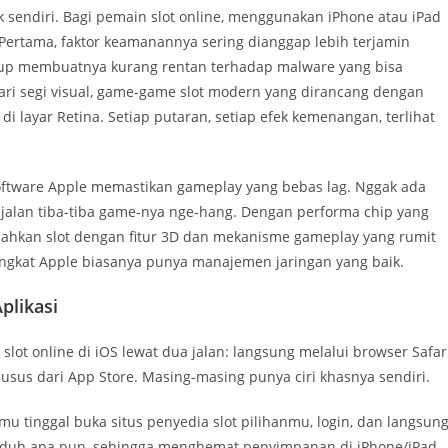
k sendiri. Bagi pemain slot online, menggunakan iPhone atau iPad
Pertama, faktor keamanannya sering dianggap lebih terjamin
tutup membuatnya kurang rentan terhadap malware yang bisa
i segi visual, game-game slot modern yang dirancang dengan
i layar Retina. Setiap putaran, setiap efek kemenangan, terlihat
 software Apple memastikan gameplay yang bebas lag. Nggak ada
g jalan tiba-tiba game-nya nge-hang. Dengan performa chip yang
ahkan slot dengan fitur 3D dan mekanisme gameplay yang rumit
rangkat Apple biasanya punya manajemen jaringan yang baik.
plikasi
slot online di iOS lewat dua jalan: langsung melalui browser Safar
usus dari App Store. Masing-masing punya ciri khasnya sendiri.
amu tinggal buka situs penyedia slot pilihanmu, login, dan langsun
duh apa pun, sehingga menghemat penyimpanan di iPhone/iPad.