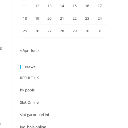
11
12
13
14
15
16
17
18
19
20
21
22
23
24
25
26
27
28
29
30
31
s
« Apr
Jun »
News
RESULT HK
hk pools
Slot Online
slot gacor hari ini
u
judi bola online