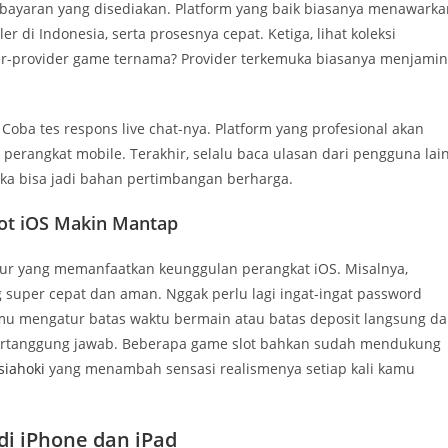
mbayaran yang disediakan. Platform yang baik biasanya menawarka
di Indonesia, serta prosesnya cepat. Ketiga, lihat koleksi
r-provider game ternama? Provider terkemuka biasanya menjamin
oba tes respons live chat-nya. Platform yang profesional akan
rangkat mobile. Terakhir, selalu baca ulasan dari pengguna lain
ka bisa jadi bahan pertimbangan berharga.
ot iOS Makin Mantap
tur yang memanfaatkan keunggulan perangkat iOS. Misalnya,
 super cepat dan aman. Nggak perlu lagi ingat-ingat password
amu mengatur batas waktu bermain atau batas deposit langsung da
ertanggung jawab. Beberapa game slot bahkan sudah mendukung
siahoki
yang menambah sensasi realismenya setiap kali kamu
di iPhone dan iPad