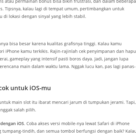
ins atau permainan bonus bisa bikin frustrasi, dan dalam beberapa
. Tipsnya, kalau lagi di tempat umum, pertimbangkan untuk
i lokasi dengan sinyal yang lebih stabil.
ya bisa besar karena kualitas grafisnya tinggi. Kalau kamu
ri iPhone kamu terkikis. Rajin-rajinlah cek penyimpanan dan hapu
rai, gameplay yang intensif pasti boros daya. Jadi, jangan lupa
berencana main dalam waktu lama. Nggak lucu kan, pas lagi panas-
cok untuk iOS-mu
ntuk main slot itu ibarat mencari jarum di tumpukan jerami. Tapi,
nggak salah pilih.
 dengan iOS
. Coba akses versi mobile-nya lewat Safari di iPhone
g tumpang-tindih, dan semua tombol berfungsi dengan baik? Kala