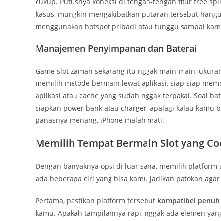
cukup. Putusnya koneksi di tengah-tengah fitur free sp
kasus, mungkin mengakibatkan putaran tersebut hangus
menggunakan hotspot pribadi atau tunggu sampai kamu d
Manajemen Penyimpanan dan Baterai
Game slot zaman sekarang itu nggak main-main, ukurann
memilih metode bermain lewat aplikasi, siap-siap memo
aplikasi atau cache yang sudah nggak terpakai. Soal bate
siapkan power bank atau charger, apalagi kalau kamu 
panasnya menang, iPhone malah mati.
Memilih Tempat Bermain Slot yang Co
Dengan banyaknya opsi di luar sana, memilih platform u
ada beberapa ciri yang bisa kamu jadikan patokan agar 
Pertama, pastikan platform tersebut
kompatibel penuh
kamu. Apakah tampilannya rapi, nggak ada elemen yan