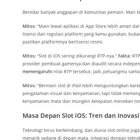
Beredar banyak anggapan di komunitas pemain. Mari kit
Mitos:
“Main lewat aplikasi di App Store lebih aman dari
lisensi dan regulasi platform yang kamu gunakan, buka
pastikan platformnya berlisensi resmi.
Mitos:
“Slot di iOS sering dikurangi RTP-nya.”
Fakta:
RTP 
provider pembuat gamenya dan diaudit secara indepe
memengaruhi
nilai RTP tersebut. Jadi, peluangmu sama 
Mitos:
“Bermain slot di iPad lebih menguntungkan kare
pengalaman visual dan kenyamanan, tapi tidak memeng
kenyamanan mata dan mungkin ketepatan menekan to
Masa Depan Slot iOS: Tren dan Inovasi
Teknologi terus berkembang, dan dunia slot online juga
menarik sedang di depan mata. Integrasi dengan tekno