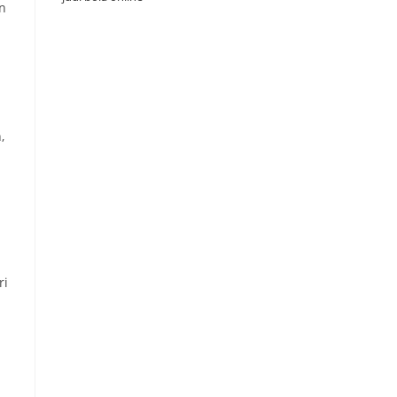
n
,
ri