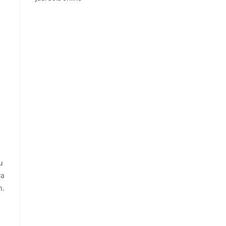
u
ya
n.