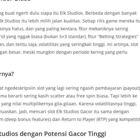
g buat ngerti dulu siapa itu Elk Studios. Berbeda dengan banyak
 Studios itu lebih milih jalan kualitas. Setiap rilis game mereka it
asinya halus, dan yang paling kentara, fitur mekaniknya sering
id yang nggak biasa (bukan 5×3 standar), fitur “Betting Strategies”
n tentu saja, volatilitas yang seringkali tinggi. Ini artinya, slot
an besar, meski mungkin dengan periode kering yang perlu
rnya?
at ngedeskripsiin slot yang lagi sering ngasih pembayaran (payout)
a berarti sering kasih scatter atau free spin biasa. Tapi lebih ke
ang nilai multiplikernya gila-gilaan. Karena volatilitasnya tinggi,
muaskan. Jadi, mencari slot Elk Studios Gacor itu sama dengan
deep bonus features) dan Return to Player (RTP) yang kompetitif
tudios dengan Potensi Gacor Tinggi