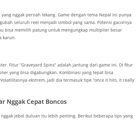
it yang nggak pernah lekang. Game dengan tema Nepal ini punya
engubah seluruh reel menjadi simbol yang sama. Potensi gacornya
mu bisa memilih patung untuk mengungkap multiplier besar
a karun.
r. Fitur “Graveyard Spins” adalah jantung dari game ini. Di fitur
lier yang bisa digabungkan. Kombinasi yang tepat bisa
ilitasnya ekstrem, jadi dia termasuk tipe “once it hits, it really
Biar Nggak Cepat Boncos
r nggak jebol duluan itu lebih penting. Berikut beberapa tips yang