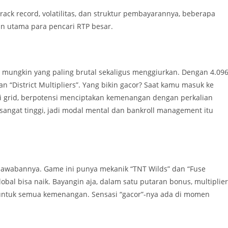
rack record, volatilitas, dan struktur pembayarannya, beberapa
han utama para pencari RTP besar.
ni mungkin yang paling brutal sekaligus menggiurkan. Dengan 4.09
an “District Multipliers”. Yang bikin gacor? Saat kamu masuk ke
di grid, berpotensi menciptakan kemenangan dengan perkalian
a sangat tinggi, jadi modal mental dan bankroll management itu
 jawabannya. Game ini punya mekanik “TNT Wilds” dan “Fuse
global bisa naik. Bayangin aja, dalam satu putaran bonus, multiplier
ku untuk semua kemenangan. Sensasi “gacor”-nya ada di momen