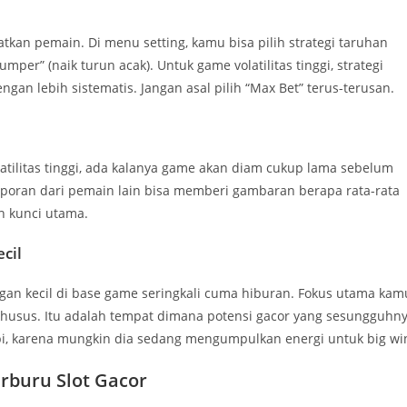
watkan pemain. Di menu setting, kamu bisa pilih strategi taruhan
mper” (naik turun acak). Untuk game volatilitas tinggi, strategi
an lebih sistematis. Jangan asal pilih “Max Bet” terus-terusan.
olatilitas tinggi, ada kalanya game akan diam cukup lama sebelum
 laporan dari pemain lain bisa memberi gambaran berapa rata-rata
h kunci utama.
cil
ngan kecil di base game seringkali cuma hiburan. Fokus utama kam
khusus. Itu adalah tempat dimana potensi gacor yang sesungguhn
epi, karena mungkin dia sedang mengumpulkan energi untuk big wi
rburu Slot Gacor