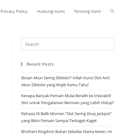
Toggle
Privacy Policy
Hubungi Kami
Tentang Kami
website
m
Press
Escape
search
to
Recent Posts
close
the
Bosan Akun Sering Diblokir? Inilah Kunci Slot Anti
search
k
Akun Diblokir yang Wajib Kamu Tahu!
panel.
Kenapa Banyak Pemain Mulai Beralih ke Interaktif
Slot untuk Pengalaman Bermain yang Lebih Hidup?
Rahasia Di Balik Momen “Slot Sering Drop Jackpot”
yang Bikin Pemain Sampai Terkaget-Kaget
Brothers Kingdom Bukan Sekedar Nama Keren, Ini