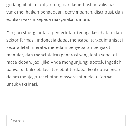
gudang obat, tetapi jantung dari keberhasilan vaksinasi
yang melibatkan pengadaan, penyimpanan, distribusi, dan
edukasi vaksin kepada masyarakat umum.
Dengan sinergi antara pemerintah, tenaga kesehatan, dan
sektor farmasi, Indonesia dapat mencapai target imunisasi
secara lebih merata, meredam penyebaran penyakit
menular, dan menciptakan generasi yang lebih sehat di
masa depan. Jadi, jika Anda mengunjungi apotek, ingatlah
bahwa di balik etalase tersebut terdapat kontribusi besar
dalam menjaga kesehatan masyarakat melalui farmasi
untuk vaksinasi.
Pre
Es