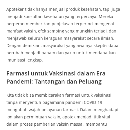
Apoteker tidak hanya menjual produk kesehatan, tapi juga
menjadi konsultan kesehatan yang terpercaya. Mereka
berperan memberikan penjelasan terperinci mengenai
manfaat vaksin, efek samping yang mungkin terjadi, dan
menjawab seluruh keraguan masyarakat secara ilmiah.
Dengan demikian, masyarakat yang awalnya skeptis dapat
berubah menjadi paham dan yakin untuk mendapatkan
imunisasi lengkap.
Farmasi untuk Vaksinasi dalam Era
Pandemi: Tantangan dan Peluang
Kita tidak bisa membicarakan farmasi untuk vaksinasi
tanpa menyentuh bagaimana pandemi COVID-19
mengubah wajah pelayanan farmasi. Dalam menghadapi
lonjakan permintaan vaksin, apotek menjadi titik vital
dalam proses pemberian vaksin massal, membantu