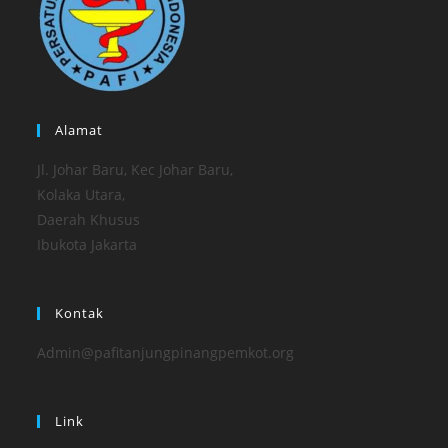
Alamat
Jl. Johar Baru, Kec Johar Baru,
Kolaka Utara,
Daerah Khusus
Ibukota Jakarta
Kontak
Admin@pafitanjungpinangpemkot.org
Link