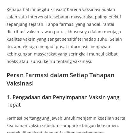
Kenapa hal ini begitu krusial? Karena vaksinasi adalah
salah satu intervensi kesehatan masyarakat paling efektif
sepanjang sejarah. Tanpa farmasi yang handal, rantai
distribusi vaksin rawan putus, khususnya dalam menjaga
kualitas vaksin yang sangat sensitif terhadap suhu. Selain
itu, apotek juga menjadi pusat informasi, menjawab
kebingungan masyarakat yang seringkali muncul akibat
hoaks atau isu-isu keliru tentang vaksinasi.
Peran Farmasi dalam Setiap Tahapan
Vaksinasi
1. Pengadaan dan Penyimpanan Vaksin yang
Tepat
Farmasi bertanggung jawab untuk menjamin keaslian serta
keamanan vaksin sebelum sampai ke tangan konsumen.
Apotek dilengkapi dengan fasilitas penyimpanan