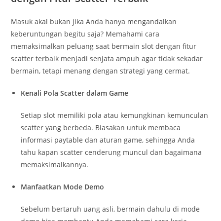
Masuk akal bukan jika Anda hanya mengandalkan
keberuntungan begitu saja? Memahami cara
memaksimalkan peluang saat bermain slot dengan fitur
scatter terbaik menjadi senjata ampuh agar tidak sekadar
bermain, tetapi menang dengan strategi yang cermat.
Kenali Pola Scatter dalam Game
Setiap slot memiliki pola atau kemungkinan kemunculan
scatter yang berbeda. Biasakan untuk membaca
informasi paytable dan aturan game, sehingga Anda
tahu kapan scatter cenderung muncul dan bagaimana
memaksimalkannya.
Manfaatkan Mode Demo
Sebelum bertaruh uang asli, bermain dahulu di mode