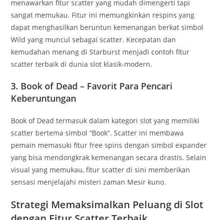
menawarkan fitur scatter yang mudah dimengerti tapi
sangat memukau. Fitur ini memungkinkan respins yang
dapat menghasilkan beruntun kemenangan berkat simbol
Wild yang muncul sebagai scatter. Kecepatan dan
kemudahan menang di Starburst menjadi contoh fitur
scatter terbaik di dunia slot klasik-modern.
3. Book of Dead – Favorit Para Pencari
Keberuntungan
Book of Dead termasuk dalam kategori slot yang memiliki
scatter bertema simbol “Book”. Scatter ini membawa
pemain memasuki fitur free spins dengan simbol expander
yang bisa mendongkrak kemenangan secara drastis. Selain
visual yang memukau, fitur scatter di sini memberikan
sensasi menjelajahi misteri zaman Mesir kuno.
Strategi Memaksimalkan Peluang di Slot
dengan Fitur Scatter Terbaik