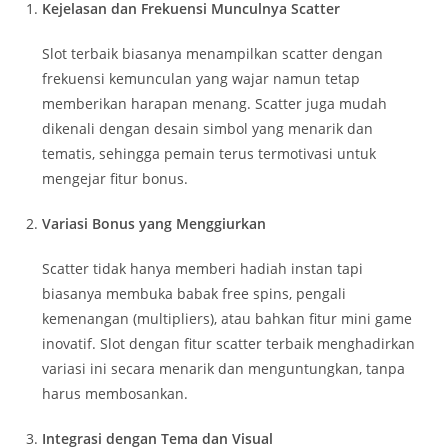
Kejelasan dan Frekuensi Munculnya Scatter
Slot terbaik biasanya menampilkan scatter dengan
frekuensi kemunculan yang wajar namun tetap
memberikan harapan menang. Scatter juga mudah
dikenali dengan desain simbol yang menarik dan
tematis, sehingga pemain terus termotivasi untuk
mengejar fitur bonus.
Variasi Bonus yang Menggiurkan
Scatter tidak hanya memberi hadiah instan tapi
biasanya membuka babak free spins, pengali
kemenangan (multipliers), atau bahkan fitur mini game
inovatif. Slot dengan fitur scatter terbaik menghadirkan
variasi ini secara menarik dan menguntungkan, tanpa
harus membosankan.
Integrasi dengan Tema dan Visual