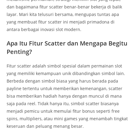
dan bagaimana fitur scatter benar-benar bekerja di balik
layar. Mari kita telusuri bersama, mengupas tuntas apa
yang membuat fitur scatter ini menjadi primadona di
antara berbagai inovasi slot modern.
Apa Itu Fitur Scatter dan Mengapa Begitu
Penting?
Fitur scatter adalah simbol spesial dalam permainan slot
yang memiliki kemampuan unik dibandingkan simbol lain.
Berbeda dengan simbol biasa yang harus berada pada
payline tertentu untuk memberikan kemenangan, scatter
bisa memberikan hadiah hanya dengan muncul di mana
saja pada reel. Tidak hanya itu, simbol scatter biasanya
menjadi pemicu untuk memulai fitur bonus seperti free
spins, multipliers, atau mini games yang menambah tingkat
keseruan dan peluang menang besar.