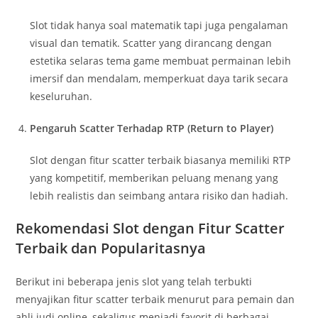
Slot tidak hanya soal matematik tapi juga pengalaman
visual dan tematik. Scatter yang dirancang dengan
estetika selaras tema game membuat permainan lebih
imersif dan mendalam, memperkuat daya tarik secara
keseluruhan.
Pengaruh Scatter Terhadap RTP (Return to Player)
Slot dengan fitur scatter terbaik biasanya memiliki RTP
yang kompetitif, memberikan peluang menang yang
lebih realistis dan seimbang antara risiko dan hadiah.
Rekomendasi Slot dengan Fitur Scatter
Terbaik dan Popularitasnya
Berikut ini beberapa jenis slot yang telah terbukti
menyajikan fitur scatter terbaik menurut para pemain dan
ahli judi online, sekaligus menjadi favorit di berbagai