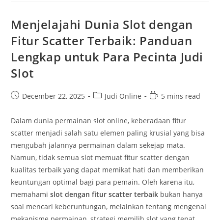
Menjelajahi Dunia Slot dengan
Fitur Scatter Terbaik: Panduan
Lengkap untuk Para Pecinta Judi
Slot
Post
Post
Reading
December 22, 2025
Judi Online
5 mins read
published:
category:
time:
Dalam dunia permainan slot online, keberadaan fitur
scatter menjadi salah satu elemen paling krusial yang bisa
mengubah jalannya permainan dalam sekejap mata.
Namun, tidak semua slot memuat fitur scatter dengan
kualitas terbaik yang dapat memikat hati dan memberikan
keuntungan optimal bagi para pemain. Oleh karena itu,
memahami
slot dengan fitur scatter terbaik
bukan hanya
soal mencari keberuntungan, melainkan tentang mengenal
mekanisme permainan, strategi memilih slot yang tepat,