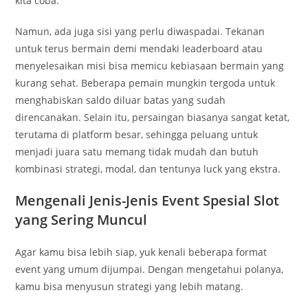
kita coba.
Namun, ada juga sisi yang perlu diwaspadai. Tekanan
untuk terus bermain demi mendaki leaderboard atau
menyelesaikan misi bisa memicu kebiasaan bermain yang
kurang sehat. Beberapa pemain mungkin tergoda untuk
menghabiskan saldo diluar batas yang sudah
direncanakan. Selain itu, persaingan biasanya sangat ketat,
terutama di platform besar, sehingga peluang untuk
menjadi juara satu memang tidak mudah dan butuh
kombinasi strategi, modal, dan tentunya luck yang ekstra.
Mengenali Jenis-Jenis Event Spesial Slot
yang Sering Muncul
Agar kamu bisa lebih siap, yuk kenali beberapa format
event yang umum dijumpai. Dengan mengetahui polanya,
kamu bisa menyusun strategi yang lebih matang.