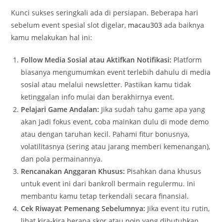
Kunci sukses seringkali ada di persiapan. Beberapa hari
sebelum event spesial slot digelar,
macau303
ada baiknya
kamu melakukan hal ini:
Follow Media Sosial atau Aktifkan Notifikasi:
Platform
biasanya mengumumkan event terlebih dahulu di media
sosial atau melalui newsletter. Pastikan kamu tidak
ketinggalan info mulai dan berakhirnya event.
Pelajari Game Andalan:
Jika sudah tahu game apa yang
akan jadi fokus event, coba mainkan dulu di mode demo
atau dengan taruhan kecil. Pahami fitur bonusnya,
volatilitasnya (sering atau jarang memberi kemenangan),
dan pola permainannya.
Rencanakan Anggaran Khusus:
Pisahkan dana khusus
untuk event ini dari bankroll bermain regulermu. Ini
membantu kamu tetap terkendali secara finansial.
Cek Riwayat Pemenang Sebelumnya:
Jika event itu rutin,
lihat kira-kira berapa skor atau poin yang dibutuhkan