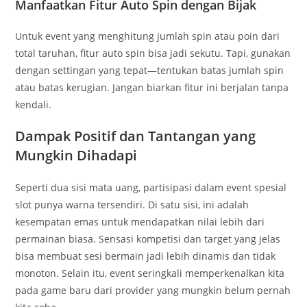
Manfaatkan Fitur Auto Spin dengan Bijak
Untuk event yang menghitung jumlah spin atau poin dari
total taruhan, fitur auto spin bisa jadi sekutu. Tapi, gunakan
dengan settingan yang tepat—tentukan batas jumlah spin
atau batas kerugian. Jangan biarkan fitur ini berjalan tanpa
kendali.
Dampak Positif dan Tantangan yang
Mungkin Dihadapi
Seperti dua sisi mata uang, partisipasi dalam event spesial
slot punya warna tersendiri. Di satu sisi, ini adalah
kesempatan emas untuk mendapatkan nilai lebih dari
permainan biasa. Sensasi kompetisi dan target yang jelas
bisa membuat sesi bermain jadi lebih dinamis dan tidak
monoton. Selain itu, event seringkali memperkenalkan kita
pada game baru dari provider yang mungkin belum pernah