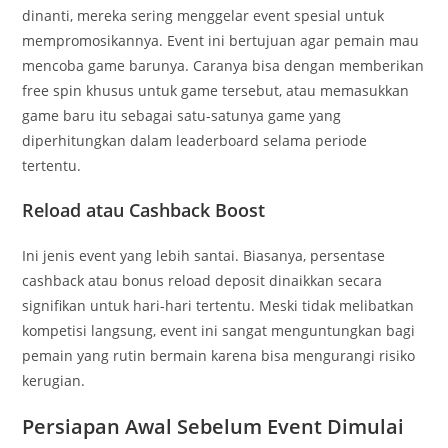
dinanti, mereka sering menggelar event spesial untuk
mempromosikannya. Event ini bertujuan agar pemain mau
mencoba game barunya. Caranya bisa dengan memberikan
free spin khusus untuk game tersebut, atau memasukkan
game baru itu sebagai satu-satunya game yang
diperhitungkan dalam leaderboard selama periode
tertentu.
Reload atau Cashback Boost
Ini jenis event yang lebih santai. Biasanya, persentase
cashback atau bonus reload deposit dinaikkan secara
signifikan untuk hari-hari tertentu. Meski tidak melibatkan
kompetisi langsung, event ini sangat menguntungkan bagi
pemain yang rutin bermain karena bisa mengurangi risiko
kerugian.
Persiapan Awal Sebelum Event Dimulai