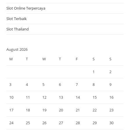
Slot Online Terpercaya
Slot Terbaik
Slot Thailand
August 2026
M
T
W
T
F
S
S
1
2
3
4
5
6
7
8
9
10
11
12
13
14
15
16
17
18
19
20
21
22
23
24
25
26
27
28
29
30