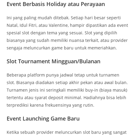
Event Berbasis Holiday atau Perayaan
Ini yang paling mudah ditebak. Setiap hari besar seperti
Natal, Idul Fitri, atau Valentine, hampir dipastikan ada event
spesial slot dengan tema yang sesuai. Slot yang dipilih
biasanya yang sudah memiliki nuansa terkait, atau provider
sengaja meluncurkan game baru untuk memeriahkan.
Slot Tournament Mingguan/Bulanan
Beberapa platform punya jadwal tetap untuk turnamen
slot. Biasanya diadakan setiap akhir pekan atau awal bulan.
Turnamen jenis ini seringkali memiliki buy-in (biaya masuk)
tertentu atau syarat deposit minimal. Hadiahnya bisa lebih
terprediksi karena frekuensinya yang rutin.
Event Launching Game Baru
Ketika sebuah provider meluncurkan slot baru yang sangat