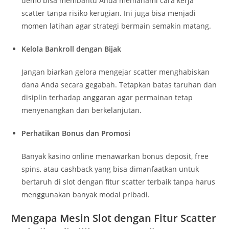
demo bisa membantu Anda memahami cara kerja
scatter tanpa risiko kerugian. Ini juga bisa menjadi
momen latihan agar strategi bermain semakin matang.
Kelola Bankroll dengan Bijak
Jangan biarkan gelora mengejar scatter menghabiskan
dana Anda secara gegabah. Tetapkan batas taruhan dan
disiplin terhadap anggaran agar permainan tetap
menyenangkan dan berkelanjutan.
Perhatikan Bonus dan Promosi
Banyak kasino online menawarkan bonus deposit, free
spins, atau cashback yang bisa dimanfaatkan untuk
bertaruh di slot dengan fitur scatter terbaik tanpa harus
menggunakan banyak modal pribadi.
Mengapa Mesin Slot dengan Fitur Scatter