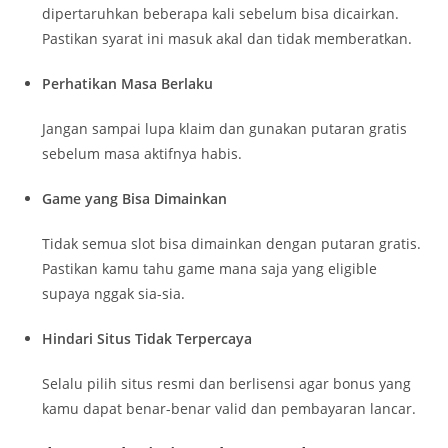
dipertaruhkan beberapa kali sebelum bisa dicairkan.
Pastikan syarat ini masuk akal dan tidak memberatkan.
Perhatikan Masa Berlaku
Jangan sampai lupa klaim dan gunakan putaran gratis
sebelum masa aktifnya habis.
Game yang Bisa Dimainkan
Tidak semua slot bisa dimainkan dengan putaran gratis.
Pastikan kamu tahu game mana saja yang eligible
supaya nggak sia-sia.
Hindari Situs Tidak Terpercaya
Selalu pilih situs resmi dan berlisensi agar bonus yang
kamu dapat benar-benar valid dan pembayaran lancar.