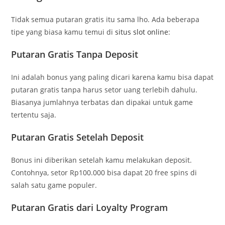
Tidak semua putaran gratis itu sama lho. Ada beberapa
tipe yang biasa kamu temui di
situs slot online
:
Putaran Gratis Tanpa Deposit
Ini adalah bonus yang paling dicari karena kamu bisa dapat
putaran gratis tanpa harus setor uang terlebih dahulu.
Biasanya jumlahnya terbatas dan dipakai untuk game
tertentu saja.
Putaran Gratis Setelah Deposit
Bonus ini diberikan setelah kamu melakukan deposit.
Contohnya, setor Rp100.000 bisa dapat 20 free spins di
salah satu game populer.
Putaran Gratis dari Loyalty Program