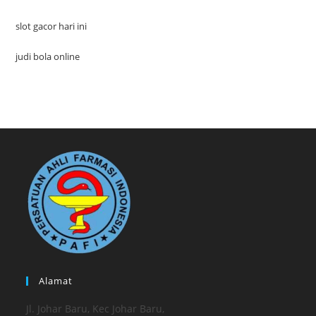
slot gacor hari ini
judi bola online
Alamat
Jl. Johar Baru, Kec Johar Baru,