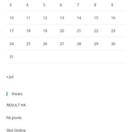
3
4
5
6
7
8
9
10
11
12
13
14
15
16
17
18
19
20
21
22
23
24
25
26
27
28
29
30
31
« Jul
News
RESULT HK
hk pools
Slot Online