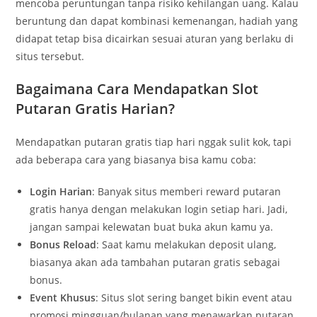
mencoba peruntungan tanpa risiko kehilangan uang. Kalau
beruntung dan dapat kombinasi kemenangan, hadiah yang
didapat tetap bisa dicairkan sesuai aturan yang berlaku di
situs tersebut.
Bagaimana Cara Mendapatkan Slot
Putaran Gratis Harian?
Mendapatkan putaran gratis tiap hari nggak sulit kok, tapi
ada beberapa cara yang biasanya bisa kamu coba:
Login Harian
: Banyak situs memberi reward putaran
gratis hanya dengan melakukan login setiap hari. Jadi,
jangan sampai kelewatan buat buka akun kamu ya.
Bonus Reload
: Saat kamu melakukan deposit ulang,
biasanya akan ada tambahan putaran gratis sebagai
bonus.
Event Khusus
: Situs slot sering banget bikin event atau
promosi mingguan/bulanan yang menawarkan putaran