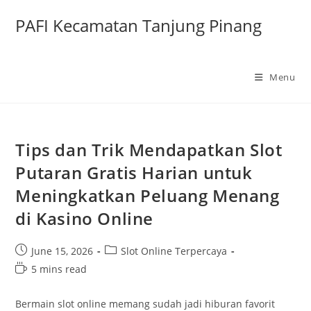
Skip
PAFI Kecamatan Tanjung Pinang
to
content
Menu
Tips dan Trik Mendapatkan Slot
Putaran Gratis Harian untuk
Meningkatkan Peluang Menang
di Kasino Online
Post
Post
June 15, 2026
Slot Online Terpercaya
published:
category:
Reading
5 mins read
time:
Bermain slot online memang sudah jadi hiburan favorit