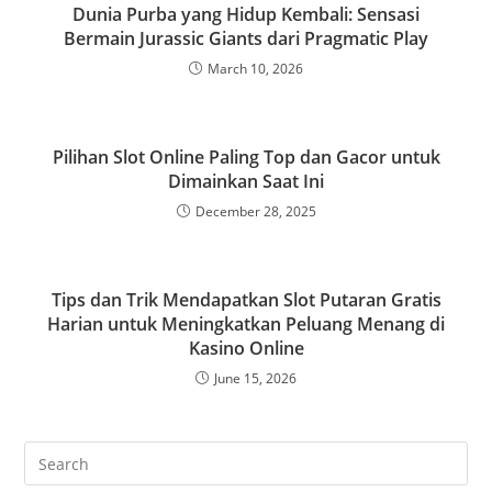
Dunia Purba yang Hidup Kembali: Sensasi
Bermain Jurassic Giants dari Pragmatic Play
March 10, 2026
Pilihan Slot Online Paling Top dan Gacor untuk
Dimainkan Saat Ini
December 28, 2025
Tips dan Trik Mendapatkan Slot Putaran Gratis
Harian untuk Meningkatkan Peluang Menang di
Kasino Online
June 15, 2026
Pre
Es