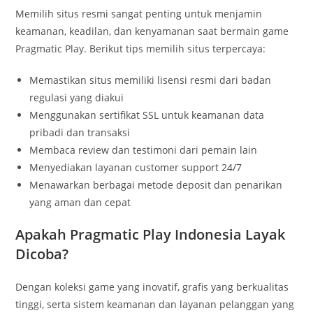
Memilih situs resmi sangat penting untuk menjamin
keamanan, keadilan, dan kenyamanan saat bermain game
Pragmatic Play. Berikut tips memilih situs terpercaya:
Memastikan situs memiliki lisensi resmi dari badan
regulasi yang diakui
Menggunakan sertifikat SSL untuk keamanan data
pribadi dan transaksi
Membaca review dan testimoni dari pemain lain
Menyediakan layanan customer support 24/7
Menawarkan berbagai metode deposit dan penarikan
yang aman dan cepat
Apakah Pragmatic Play Indonesia Layak
Dicoba?
Dengan koleksi game yang inovatif, grafis yang berkualitas
tinggi, serta sistem keamanan dan layanan pelanggan yang