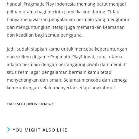
handal, Pragmatic Play Indonesia memang patut menjadi
pilihan utama bagi pecinta game kasino daring. Tidak
hanya menawarkan pengalaman bermain yang menghibur
dan menguntungkan, tetapi juga memastikan keamanan
dan keadilan bagi semua pengguna.
Jadi, sudah siapkah kamu untuk mencoba keberuntungan
dan skillmu di game Pragmatic Play? Ingat, kunci utama
adalah bermain dengan bertanggung jawab dan memilih
situs resmi agar pengalaman bermain kamu tetap
menyenangkan dan aman. Selamat mencoba dan semoga
keberuntungan selalu menyertai setiap langkahmu!
TAGS
:
SLOT ONLINE TERBAIK
YOU MIGHT ALSO LIKE