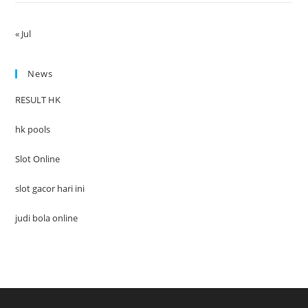
« Jul
News
RESULT HK
hk pools
Slot Online
slot gacor hari ini
judi bola online