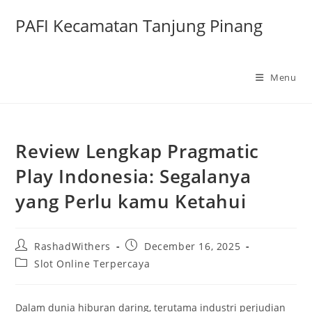
Skip
PAFI Kecamatan Tanjung Pinang
to
content
Menu
Review Lengkap Pragmatic
Play Indonesia: Segalanya
yang Perlu kamu Ketahui
Post
Post
RashadWithers
December 16, 2025
author:
published:
Post
Slot Online Terpercaya
category:
Dalam dunia hiburan daring, terutama industri perjudian