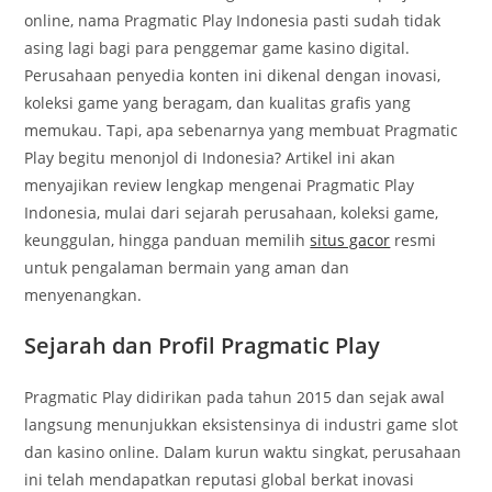
online, nama Pragmatic Play Indonesia pasti sudah tidak
asing lagi bagi para penggemar game kasino digital.
Perusahaan penyedia konten ini dikenal dengan inovasi,
koleksi game yang beragam, dan kualitas grafis yang
memukau. Tapi, apa sebenarnya yang membuat Pragmatic
Play begitu menonjol di Indonesia? Artikel ini akan
menyajikan review lengkap mengenai Pragmatic Play
Indonesia, mulai dari sejarah perusahaan, koleksi game,
keunggulan, hingga panduan memilih
situs gacor
resmi
untuk pengalaman bermain yang aman dan
menyenangkan.
Sejarah dan Profil Pragmatic Play
Pragmatic Play didirikan pada tahun 2015 dan sejak awal
langsung menunjukkan eksistensinya di industri game slot
dan kasino online. Dalam kurun waktu singkat, perusahaan
ini telah mendapatkan reputasi global berkat inovasi