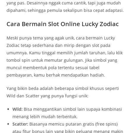
yang pas. Desainnya nggak cuma cantik, tapi juga mudah
dipahami, sehingga pemula sekalipun bisa cepat adaptasi.
Cara Bermain Slot Online Lucky Zodiac
Meski punya tema yang agak unik, cara bermain Lucky
Zodiac tetap sederhana dan mirip dengan slot pada
umumnya. Kamu tinggal memilih jumlah taruhan, lalu klik
tombol spin untuk memutar gulungan. Jika simbol yang
muncul membentuk pola tertentu sesuai tabel
pembayaran, kamu berhak mendapatkan hadiah.
Yang bikin beda adalah beberapa simbol khusus seperti
Wild dan Scatter yang punya fungsi unik:
Wild:
Bisa menggantikan simbol lain supaya kombinasi
menang lebih mudah terbentuk.
Scatter:
Biasanya memicu putaran gratis (free spins)
atau fitur bonus lain yang bikin peluang menang makin