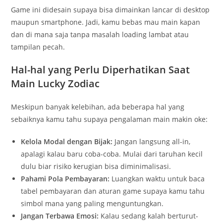
Game ini didesain supaya bisa dimainkan lancar di desktop
maupun smartphone. Jadi, kamu bebas mau main kapan
dan di mana saja tanpa masalah loading lambat atau
tampilan pecah.
Hal-hal yang Perlu Diperhatikan Saat
Main Lucky Zodiac
Meskipun banyak kelebihan, ada beberapa hal yang
sebaiknya kamu tahu supaya pengalaman main makin oke:
Kelola Modal dengan Bijak:
Jangan langsung all-in,
apalagi kalau baru coba-coba. Mulai dari taruhan kecil
dulu biar risiko kerugian bisa diminimalisasi.
Pahami Pola Pembayaran:
Luangkan waktu untuk baca
tabel pembayaran dan aturan game supaya kamu tahu
simbol mana yang paling menguntungkan.
Jangan Terbawa Emosi:
Kalau sedang kalah berturut-