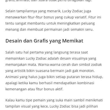
Selain tampilannya yang menarik, Lucky Zodiac juga
menawarkan fitur-fitur bonus yang cukup variatif. Fitur ini
tentu sangat membantu untuk meningkatkan peluang
menang dan membuat permainan jadi semakin seru.
Desain dan Grafis yang Memikat
Salah satu hal pertama yang langsung terasa saat
memainkan Lucky Zodiac adalah desain visualnya yang
memanjakan mata. Warna-warna cerah dan simbol zodiak
yang artistik bikin suasana bermain jadi gak monoton.
Animasi yang halus juga bikin setiap putaran terasa hidup,
apalagi ketika kamu berhasil mendapatkan kombinasi
kemenangan atau fitur bonus aktif.
Kalau kamu tipe pemain yang suka main sambil menikmati
tampilan visual yang kece, Lucky Zodiac bisa jadi pilihan