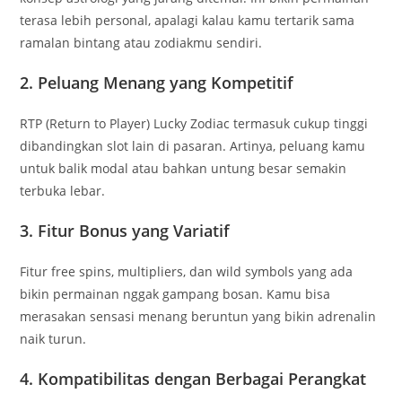
terasa lebih personal, apalagi kalau kamu tertarik sama
ramalan bintang atau zodiakmu sendiri.
2. Peluang Menang yang Kompetitif
RTP (Return to Player) Lucky Zodiac termasuk cukup tinggi
dibandingkan slot lain di pasaran. Artinya, peluang kamu
untuk balik modal atau bahkan untung besar semakin
terbuka lebar.
3. Fitur Bonus yang Variatif
Fitur free spins, multipliers, dan wild symbols yang ada
bikin permainan nggak gampang bosan. Kamu bisa
merasakan sensasi menang beruntun yang bikin adrenalin
naik turun.
4. Kompatibilitas dengan Berbagai Perangkat