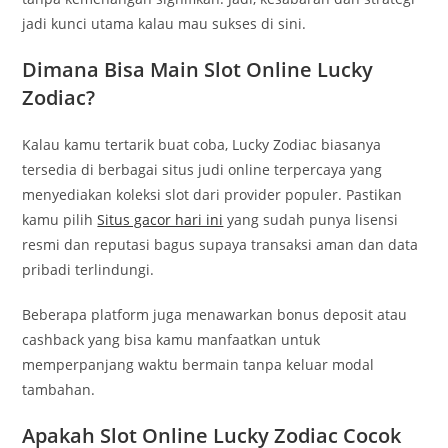
jadi kunci utama kalau mau sukses di sini.
Dimana Bisa Main Slot Online Lucky
Zodiac?
Kalau kamu tertarik buat coba, Lucky Zodiac biasanya
tersedia di berbagai situs judi online terpercaya yang
menyediakan koleksi slot dari provider populer. Pastikan
kamu pilih
Situs gacor hari ini
yang sudah punya lisensi
resmi dan reputasi bagus supaya transaksi aman dan data
pribadi terlindungi.
Beberapa platform juga menawarkan bonus deposit atau
cashback yang bisa kamu manfaatkan untuk
memperpanjang waktu bermain tanpa keluar modal
tambahan.
Apakah Slot Online Lucky Zodiac Cocok