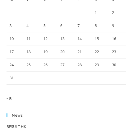
1
2
3
4
5
6
7
8
9
10
11
12
13
14
15
16
17
18
19
20
21
22
23
24
25
26
27
28
29
30
31
« Jul
News
RESULT HK