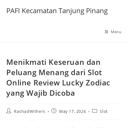
Skip
PAFI Kecamatan Tanjung Pinang
to
content
Menu
Menikmati Keseruan dan
Peluang Menang dari Slot
Online Review Lucky Zodiac
yang Wajib Dicoba
Post
Post
Post
RashadWithers
May 17, 2026
Slot
author:
published:
category: