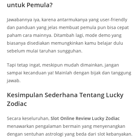
untuk Pemula?
Jawabannya iya, karena antarmukanya yang user-friendly
dan panduan yang jelas membuat pemula pun bisa cepat
paham cara mainnya. Ditambah lagi, mode demo yang
biasanya disediakan memungkinkan kamu belajar dulu
sebelum mulai taruhan sungguhan.
Tapi tetap ingat, meskipun mudah dimainkan, jangan
sampai kecanduan ya! Mainlah dengan bijak dan tanggung
jawab.
Kesimpulan Sederhana Tentang Lucky
Zodiac
Secara keseluruhan,
Slot Online Review Lucky Zodiac
menawarkan pengalaman bermain yang menyenangkan
dengan sentuhan astrologi yang beda dari slot kebanyakan.