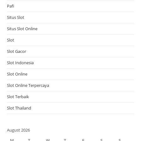
Pafi
Situs Slot
Situs Slot Online
Slot
Slot Gacor
Slot Indonesia
Slot Online
Slot Online Terpercaya
Slot Terbaik
Slot Thailand
August 2026
M
T
W
T
F
S
S