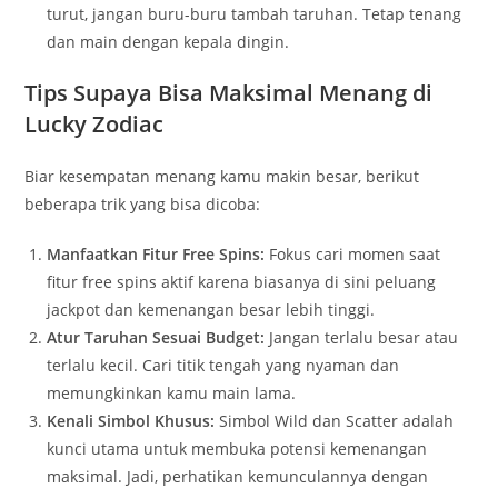
turut, jangan buru-buru tambah taruhan. Tetap tenang
dan main dengan kepala dingin.
Tips Supaya Bisa Maksimal Menang di
Lucky Zodiac
Biar kesempatan menang kamu makin besar, berikut
beberapa trik yang bisa dicoba:
Manfaatkan Fitur Free Spins:
Fokus cari momen saat
fitur free spins aktif karena biasanya di sini peluang
jackpot dan kemenangan besar lebih tinggi.
Atur Taruhan Sesuai Budget:
Jangan terlalu besar atau
terlalu kecil. Cari titik tengah yang nyaman dan
memungkinkan kamu main lama.
Kenali Simbol Khusus:
Simbol Wild dan Scatter adalah
kunci utama untuk membuka potensi kemenangan
maksimal. Jadi, perhatikan kemunculannya dengan