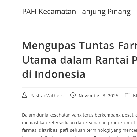
Skip
PAFI Kecamatan Tanjung Pinang
to
content
Mengupas Tuntas Farma
Utama dalam Rantai 
di Indonesia
Post
Post
Post
RashadWithers
November 3, 2025
B
author:
published:
categ
Dalam dunia kesehatan yang terus berkembang pesat, d
memastikan ketersediaan dan keamanan produk untuk ma
farmasi distribusi pafi
, sebuah terminologi yang mencer