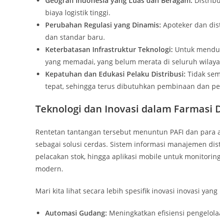
Geografi Indonesia yang Luas dan Beragam:
Distribu
biaya logistik tinggi.
Perubahan Regulasi yang Dinamis:
Apoteker dan dist
dan standar baru.
Keterbatasan Infrastruktur Teknologi:
Untuk menduk
yang memadai, yang belum merata di seluruh wilaya
Kepatuhan dan Edukasi Pelaku Distribusi:
Tidak sem
tepat, sehingga terus dibutuhkan pembinaan dan p
Teknologi dan Inovasi dalam Farmasi 
Rentetan tantangan tersebut menuntun PAFI dan para 
sebagai solusi cerdas. Sistem informasi manajemen dis
pelacakan stok, hingga aplikasi mobile untuk monitorin
modern.
Mari kita lihat secara lebih spesifik inovasi inovasi 
Automasi Gudang:
Meningkatkan efisiensi pengelol