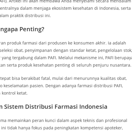
PAFI). Artikel ini akan membawa Anda menyelami secara mendalam
entralnya dalam menjaga ekosistem kesehatan di Indonesia, serta
am praktik distribusi ini.
engapa Penting?
ran produk farmasi dari produsen ke konsumen akhir. Ia adalah
 seleksi obat, penyimpanan dengan standar ketat, pengelolaan stok
 yang tergabung dalam PAFI. Melalui mekanisme ini, PAFI berupay
n serta produk kesehatan penting di seluruh penjuru nusantara.
tepat bisa berakibat fatal, mulai dari menurunnya kualitas obat,
o keselamatan pasien. Dengan adanya farmasi distribusi PAFI,
kontrol ketat.
m Sistem Distribusi Farmasi Indonesia
lama memainkan peran kunci dalam aspek teknis dan profesional
si ini tidak hanya fokus pada peningkatan kompetensi apoteker,