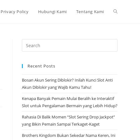
Toggle
Privacy Policy
Hubungi Kami
Tentang Kami
website
Press
Escape
search
to
Recent Posts
close
the
Bosan Akun Sering Diblokir? Inilah Kunci Slot Anti
search
Akun Diblokir yang Wajib Kamu Tahu!
panel.
Kenapa Banyak Pemain Mulai Beralih ke Interaktif
Slot untuk Pengalaman Bermain yang Lebih Hidup?
Rahasia Di Balik Momen “Slot Sering Drop Jackpot”
yang Bikin Pemain Sampai Terkaget-Kaget
Brothers Kingdom Bukan Sekedar Nama Keren, Ini