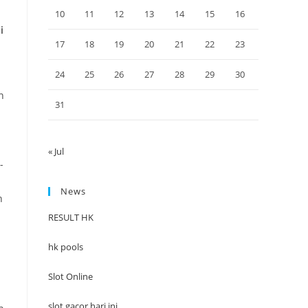
10
11
12
13
14
15
16
i
17
18
19
20
21
22
23
24
25
26
27
28
29
30
n
31
« Jul
-
News
n
RESULT HK
hk pools
Slot Online
slot gacor hari ini