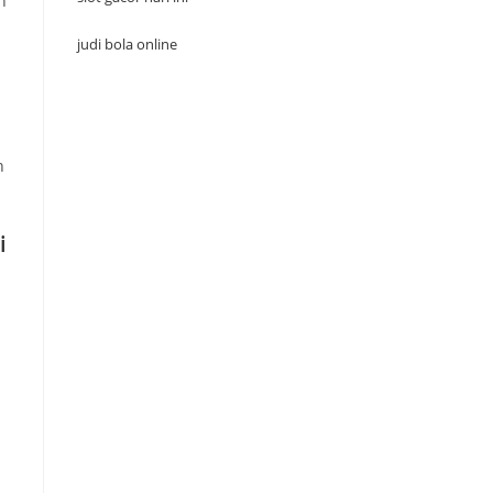
n
judi bola online
n
i