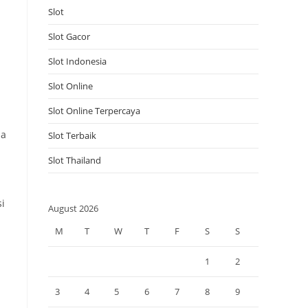
Slot
Slot Gacor
Slot Indonesia
Slot Online
Slot Online Terpercaya
la
Slot Terbaik
Slot Thailand
i
August 2026
M
T
W
T
F
S
S
1
2
3
4
5
6
7
8
9