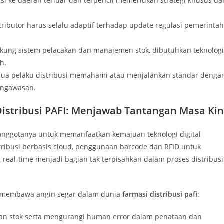
si ke daerah terluar dan terpencil memerlukan strategi khusus da
ributor harus selalu adaptif terhadap update regulasi pemerintah
ung sistem pelacakan dan manajemen stok, dibutuhkan teknologi
h.
ua pelaku distribusi memahami atau menjalankan standar denga
engawasan.
Distribusi PAFI: Menjawab Tantangan Masa Kin
anggotanya untuk memanfaatkan kemajuan teknologi digital
tribusi berbasis cloud, penggunaan barcode dan RFID untuk
g real-time menjadi bagian tak terpisahkan dalam proses distribusi
yang membawa angin segar dalam dunia
farmasi distribusi pafi
:
aan stok serta mengurangi human error dalam penataan dan