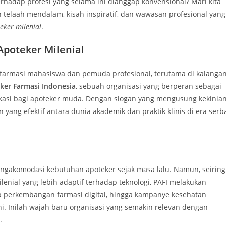
hadap profesi yang selama ini dianggap konvensional? Mari kita
n telaah mendalam, kisah inspiratif, dan wawasan profesional yang
eker milenial
.
Apoteker Milenial
 farmasi mahasiswa dan pemuda profesional, terutama di kalanga
er Farmasi Indonesia
, sebuah organisasi yang berperan sebagai
kasi bagi apoteker muda. Dengan slogan yang mengusung kekinia
n yang efektif antara dunia akademik dan praktik klinis di era serb
mengakomodasi kebutuhan apoteker sejak masa lalu. Namun, seiring
ial yang lebih adaptif terhadap teknologi, PAFI melakukan
hop perkembangan farmasi digital, hingga kampanye kesehatan
ni. Inilah wajah baru organisasi yang semakin relevan dengan
.