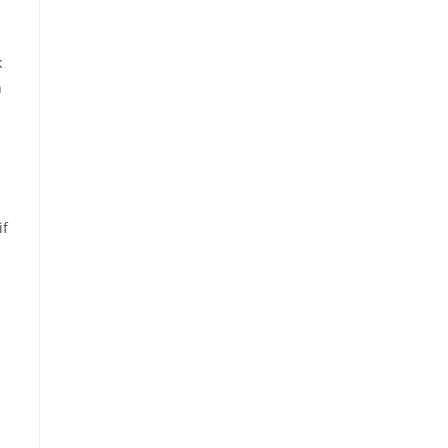
k
n
if