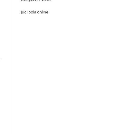
judi bola online
I