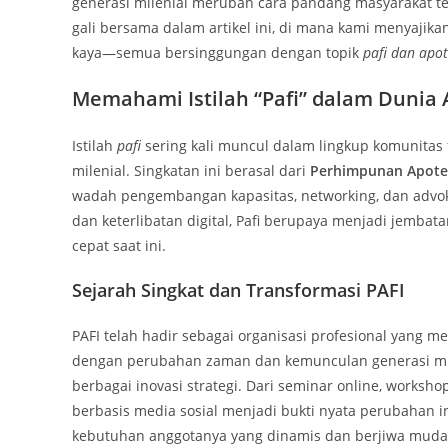
generasi milenial merubah cara pandang masyarakat ter
gali bersama dalam artikel ini, di mana kami menyajika
kaya—semua bersinggungan dengan topik
pafi dan apot
Memahami Istilah “Pafi” dalam Dunia 
Istilah
pafi
sering kali muncul dalam lingkup komunitas
milenial. Singkatan ini berasal dari
Perhimpunan Apotek
wadah pengembangan kapasitas, networking, dan advo
dan keterlibatan digital, Pafi berupaya menjadi jembata
cepat saat ini.
Sejarah Singkat dan Transformasi PAFI
PAFI telah hadir sebagai organisasi profesional yang 
dengan perubahan zaman dan kemunculan generasi milen
berbagai inovasi strategi. Dari seminar online, works
berbasis media sosial menjadi bukti nyata perubahan i
kebutuhan anggotanya yang dinamis dan berjiwa muda