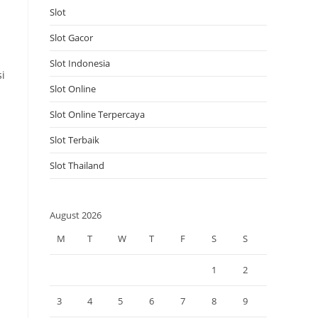
Slot
Slot Gacor
Slot Indonesia
si
Slot Online
Slot Online Terpercaya
Slot Terbaik
Slot Thailand
August 2026
M
T
W
T
F
S
S
1
2
3
4
5
6
7
8
9